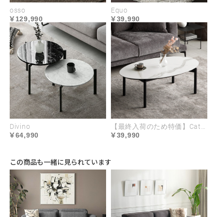
osso
Equo
129,990
39,990
快適さをプラスする
高さ設計
ソファとフロアどちらに座っても過ごしやすい高さ
Divino
【最終入荷のため特価】Catania
64,990
39,990
設計。ちょうどいい高さで、コーヒーやお茶を楽し
むリラックスタイムに最適な空間に。圧迫感を感じ
この商品も一緒に見られています
させず空間を広く見せる視覚効果もあります。