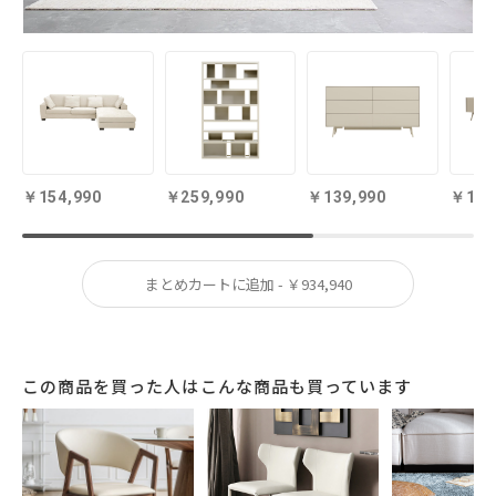
360度どこから見ても美しい
デザイン
やわらかな美しい曲線が印象的のラウンド型
154,990
259,990
139,990
139
ディティール。セラミックの大理石調と、風
合い豊かな天然木が織り成す異素材コントラ
まとめカートに追加 - ￥934,940
スト。すべてが美しく調和し、リビングの主
役としてふさわしい風格を醸し出します。
この商品を買った人はこんな商品も買っています