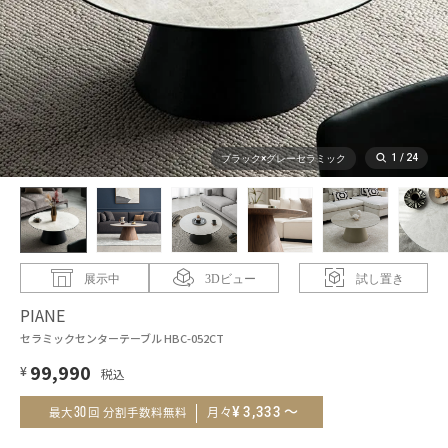
1
/
24
ブラック×グレーセラミック
展示中
3Dビュー
試し置き
PIANE
セラミックセンターテーブル HBC-052CT
99,990
¥
～
¥
3,333
30
月々
最大
回 分割手数料無料