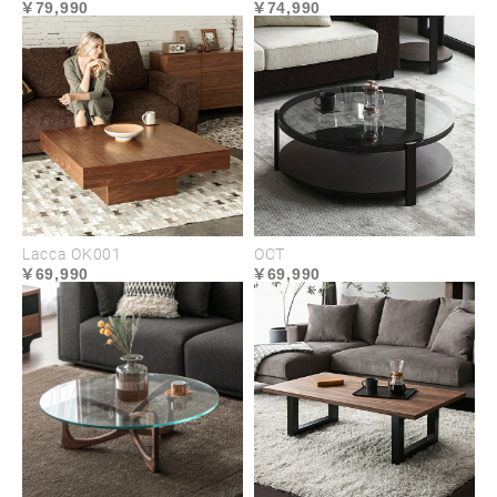
79,990
74,990
様々な生活シーンに対応する
ワイドな天板
リビングのメインテーブルにふさわしい広々とした
天板サイズ。使い勝手抜群でくつろぎのシーンはも
ちろん、ワークスペースなど様々な日々の生活シー
ンに取り入れることができます。
Lacca OK001
OCT
69,990
69,990