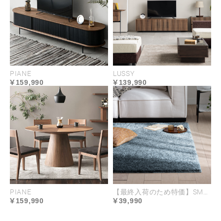
表面の独特な凸凹が特徴のセラミック。汚れが染み
込まず、軽く拭くだけできれいになるのでメンテナ
ンスも簡単です。機能性に優れ、日常生活のあらゆ
る場面に寄り添います。
PIANE
LUSSY
159,990
139,990
PIANE
【最終入荷のため特価】SME-06 200×200cm
159,990
39,990