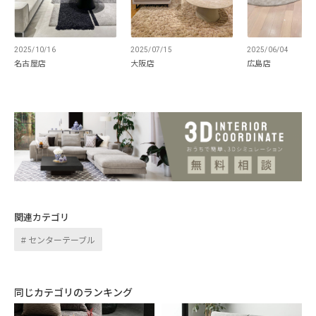
2025/10/16
2025/07/15
2025/06/04
名古屋店
大阪店
広島店
存在感と安定感のある
シングルレッグ
関連カテゴリ
センターテーブル
天然木突板が贅沢にあしらわれた重厚感漂うベー
ス。座る位置を柔軟に変えたり、足を伸ばしてくつ
ろぐことができます。また空間をより広々とした印
同じカテゴリのランキング
象にし、狭い部屋でもスッキリとした雰囲気を保つ