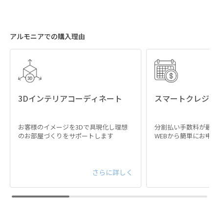
アルモニアでの購入理由
端正な木目が美しいオーク突板
繊細な美しい木目が特徴のオーク。細やかな凸凹や
手に馴染む優しい手触りを堪能できます。一つ一つ
3Dインテリアコーディネート
スマートクレジッ
異なる木目の美しさが、お部屋の空間に豊かな表情
を与えます。
お客様のイメージを3Dで具現化し理想
分割払い手数料が最大
のお部屋づくりをサポートします
WEBから簡単にお申
さらに詳しく