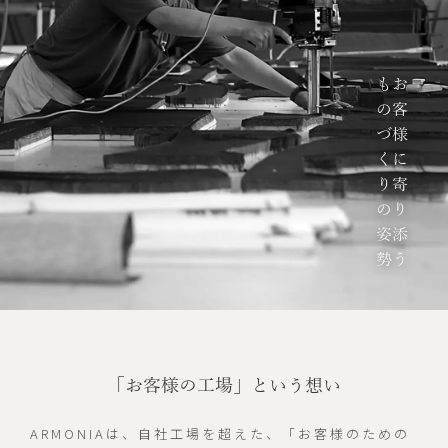
も
お
の
客
づ
様
く
に
り
寄
の
り
姿
添
勢
う
「お客様の工場」という想い
ARMONIAは、自社工場を超えた、「お客様のための