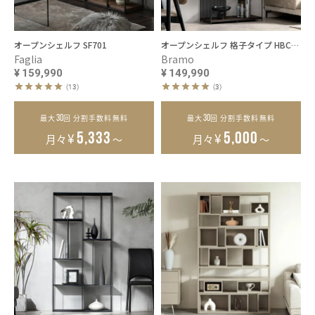
オープンシェルフ SF701
オープンシェルフ 格子タイプ HBC-058SF
Faglia
Bramo
¥
159,990
¥
149,990
(13)
(3)
30
30
最大
回 分割手数料無料
最大
回 分割手数料無料
¥
¥
5,333
5,000
月々
～
月々
～