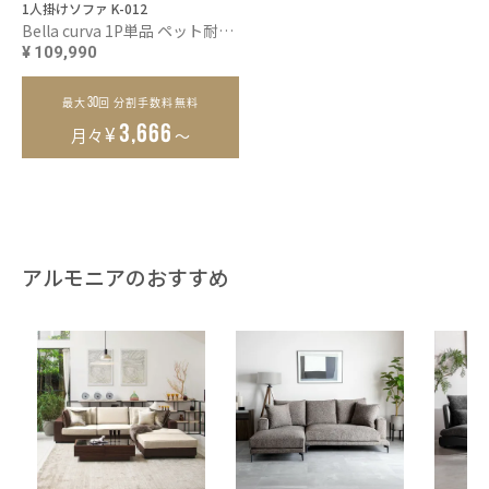
1人掛けソファ K-012
Bella curva 1P単品 ペット耐久生地
¥
109,990
30
最大
回 分割手数料無料
¥
3,666
月々
～
アルモニアのおすすめ