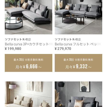
ソファセット K-012
ソファセット K-012
Bella curva 3P+カウチセット ペット耐久生地 コンパクト／レギュラー／ラージ
Bella curva フルセット ペット耐久生地 コンパクト／レギュラー／ラージ
¥
199,980
¥
279,970
30
30
最大
回 分割手数料無料
最大
回 分割手数料無料
¥
¥
6,666
9,332
月々
～
月々
～