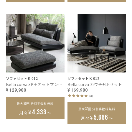
ソファセット K-012
ソファセット K-012
Bella curva 3P＋オットマンセット コンパクト／レギュラー／ラージ
Bella curva カウチ+1Pセット
¥
129,980
¥
169,980
(3)
30
最大
回 分割手数料無料
30
最大
回 分割手数料無料
¥
4,333
月々
～
¥
5,666
月々
～