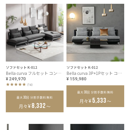
ソファセット K-012
ソファセット K-012
Bella curva フルセット コンパクト／レギュラー／ラージ
Bella curva 3P+1Pセット コンパクト／レギュラー／ラージ
¥
249,970
¥
159,980
(14)
30
最大
回 分割手数料無料
30
最大
回 分割手数料無料
¥
5,333
月々
～
¥
8,332
月々
～