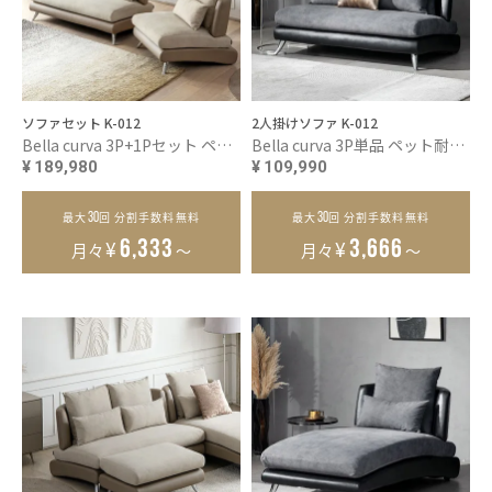
ソファセット K-012
2人掛けソファ K-012
Bella curva 3P+1Pセット ペット耐久生地 コンパクト／レギュラー／ラージ
Bella curva 3P単品 ペット耐久生地 コンパクト／レギュラー／ラージ
¥
189,980
¥
109,990
30
30
最大
回 分割手数料無料
最大
回 分割手数料無料
¥
¥
6,333
3,666
月々
～
月々
～