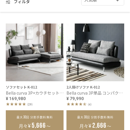
フィルタ
ソファセット K-012
2人掛けソファ K-012
Bella curva 3P+カウチセット コンパクト／レギュラー／ラージ
Bella curva 3P単品 コンパクト／レギュラー／ラージ
¥
169,980
¥
79,990
(29)
(4)
30
30
最大
回 分割手数料無料
最大
回 分割手数料無料
¥
¥
5,666
2,666
月々
～
月々
～