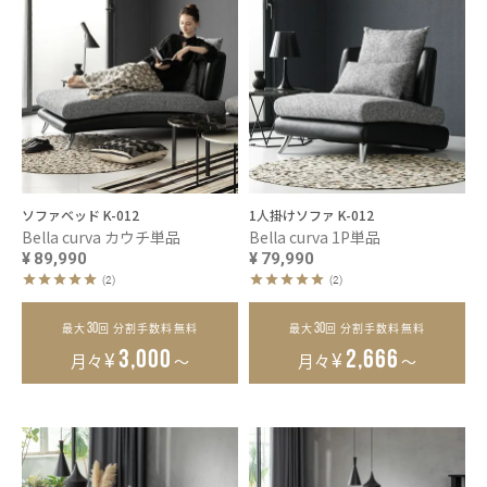
ソファベッド K-012
1人掛けソファ K-012
Bella curva カウチ単品
Bella curva 1P単品
¥
89,990
¥
79,990
(2)
(2)
30
30
最大
回 分割手数料無料
最大
回 分割手数料無料
¥
¥
3,000
2,666
月々
～
月々
～