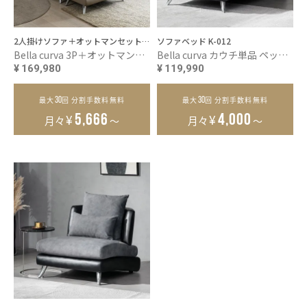
2人掛けソファ＋オットマンセット K-012
ソファベッド K-012
Bella curva 3P＋オットマンセット ペット耐久生地 コンパクト／レギュラー／ラージ
Bella curva カウチ単品 ペット耐久生地
¥
169,980
¥
119,990
30
30
最大
回 分割手数料無料
最大
回 分割手数料無料
¥
¥
5,666
4,000
月々
～
月々
～