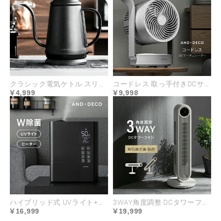
クラシック電気ケトル スリムノズル
コードレス 取っ手付きDCサーキュレーター
4,999
9,998
ハイブリッド式 UVライト+ヒーター除菌機能付き
3WAY角度調整 DCタワーファン
16,999
19,999