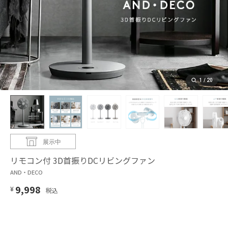
1
/
20
展示中
リモコン付 3D首振りDCリビングファン
AND・DECO
9,998
¥