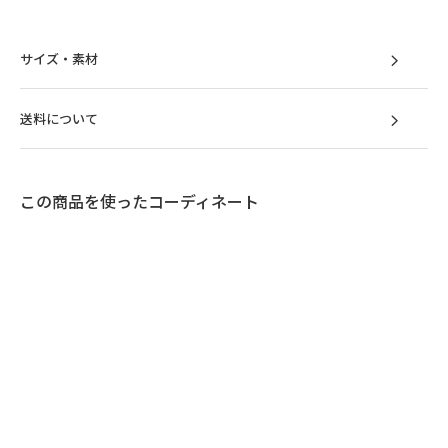
サイズ・素材
送料について
この商品を使ったコーディネート
洗練された空間を生み出す
アーバンデザイン
直線を活かしたシンプルながらも美しいフォ
ルム。スチールレッグが映える都会的なデザ
インが、空間をスタイリッシュに演出しま
す。視界を遮らない低重心設計で、ワイドボ