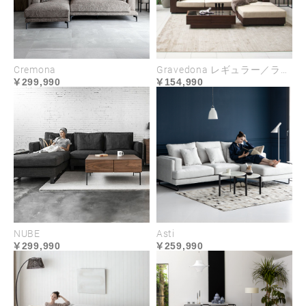
感が軽減されより広々とした印象に。すらり
と伸びたシャープな印象の金属脚は浮遊感を
演出し、ワイドなシートデザインに軽やかさ
をプラスします。
Cremona
Gravedona レギュラー／ラージサイズ
299,990
154,990
USABILITY
NUBE
Asti
299,990
259,990