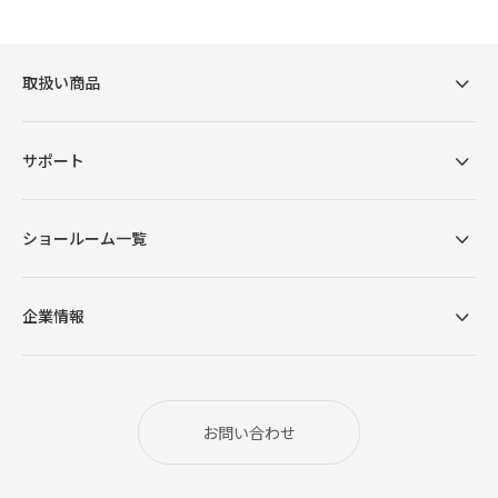
リラクゼーションのために
計算されたサイズ設計
取扱い商品
横幅2580mmと横になっても脚を伸ばせるワイドサ
サポート
イズ。座面奥行きも十分なゆとりがあるため、胡坐
をかいたり寝転んだ姿勢でも、しっかりと体を収め
ショールーム一覧
ることができます。カウチは脚を伸ばしても余裕が
あり、寝返りも打てる広々設計で思いきりくつろぐ
ことができます。
企業情報
お問い合わせ