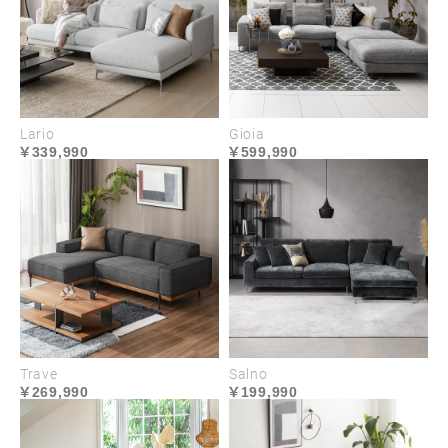
Lario
Gioia
339,990
599,990
深いくつろぎへ誘う
ハイクラスな座り心地
心やすらぐ座り心地を叶えるのは、全身を受け止め
るワイドシートと、適度な弾力で身体にフィットす
る多層構造クッション。座面は、安定感を保ち長時
間でも疲れにくい、程よく沈み込みのある立ち座り
Trave
Salno
269,990
199,990
しやすい硬さです。