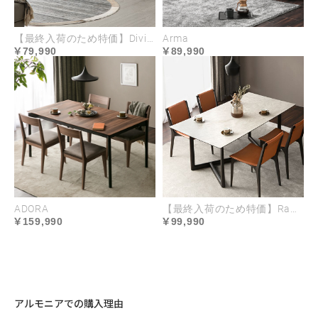
【最終入荷のため特価】Divino
Arma
身体をしっかり支える
79,990
89,990
耐久性の高いクッション構造
座面は表層に弾力のあるシリコンフィル、下層に密
度の異なるウレタンを3層も重ね、安心して身体を
預けられる強度と快適な座り心地に設計。背面はシ
リコンフィル＆フェザーを使用し、空気を含んだ包
まれるような柔らかさと弾力で、リラックス感の高
ADORA
【最終入荷のため特価】Ramo
い座り心地をもたらします。
159,990
99,990
アルモニアでの購入理由