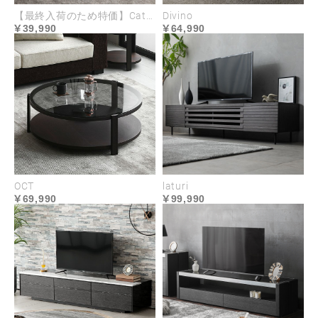
【最終入荷のため特価】Catania
Divino
39,990
64,990
腕を預けやすい高さ、小物を置きやすい幅に計算さ
れたアームレスト。また、包み込むような心地のサ
ブクッションは4つと豊富に付属しており、リラクゼ
ーションの質を高めるこだわりが細部に宿されてい
ます。
OCT
laturi
69,990
99,990