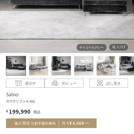
1
/
17
チャコールグレー
展示中
3Dビュー
試し置き
Salno
カウチソファ K-063
199,990
¥
～
¥
6,666
30
月々
最大
回 分割手数料無料