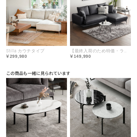
座面
普通
沈み込みと弾力のバランスに優れた座り心地
Stilla カウチタイプ
【最終入荷のため特価・ラスト2台】Cremona EPUレザータイプ｜オットマン別売
299,980
149,990
背面
この商品も一緒に見られています
普通
沈み込みと弾力のバランスに優れた座り心地