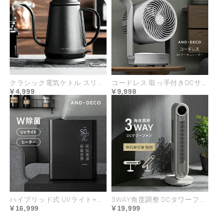
クラシック電気ケトル スリムノズル
コードレス 取っ手付きDCサーキュレーター
4,999
9,998
ハイブリッド式 UVライト+ヒーター除菌機能付き
3WAY角度調整 DCタワーファン
16,999
19,999