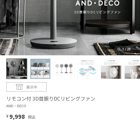
1
/
20
展示中
リモコン付 3D首振りDCリビングファン
AND・DECO
9,998
¥