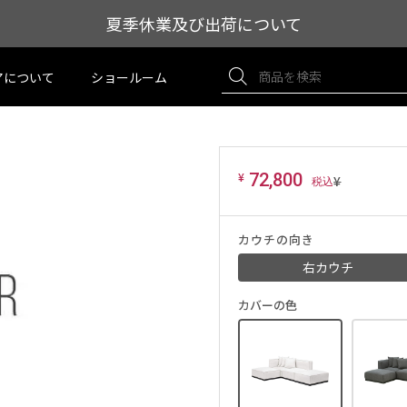
夏季休業及び出荷について
アについて
ショールーム
¥
72,800
¥
カウチの向き
右カウチ
カバーの色