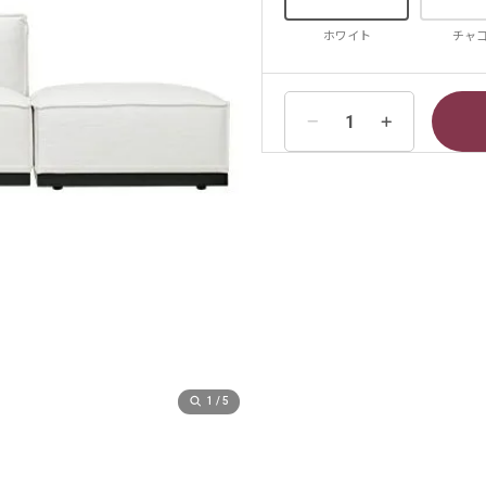
ホワイト
チャ
1
/
5