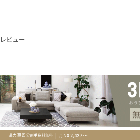
USABILITY
レビュー
～
30
¥
2,427
最大
回 分割手数料無料
月々