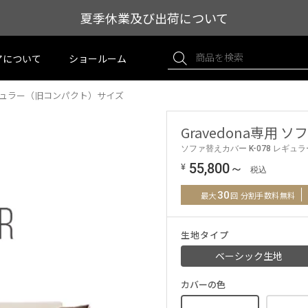
夏季休業及び出荷について
アについて
ショールーム
 レギュラー（旧コンパクト）サイズ
Gravedona専用
ソファ替えカバー K-078 レギ
¥
55,800
～
30
最大
回 分割手数料無料
生地タイプ
ベーシック生地
カバーの色