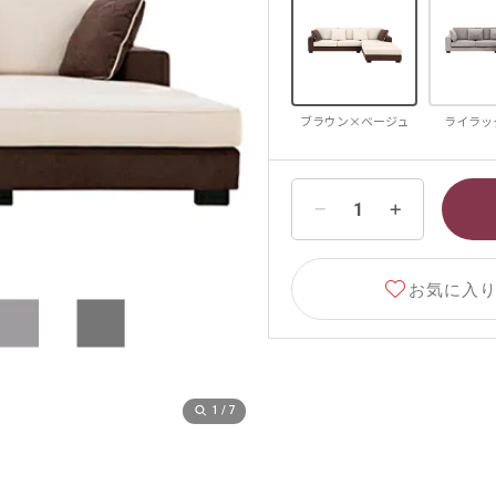
ブラウン×ベージュ
ライラッ
1
/
7