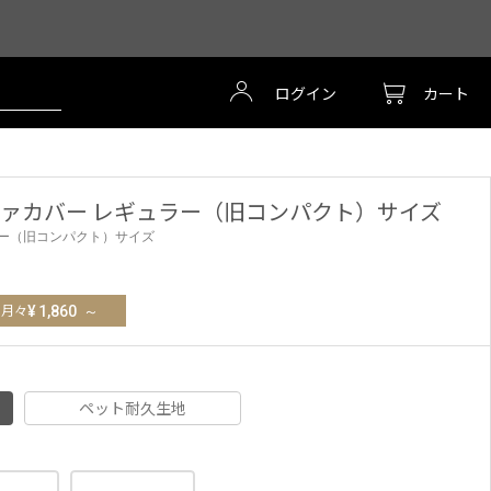
ログイン
カート
 ソファカバー レギュラー（旧コンパクト）サイズ
ュラー（旧コンパクト）サイズ
月々
¥
1,860
～
ペット耐久生地