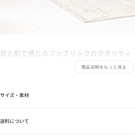
目と肌で感じる
ファブリックのクオリティ
商品説明をもっと見る
ざっくりとした風合いとハリ感のある生地。織りの立体感
なる光沢を愉しみつつ、上質な肌ざわりを実感できます。
やすい落ち着いた色味を厳選し、しわになりにくく耐久性
サイズ・素材
す。
送料について