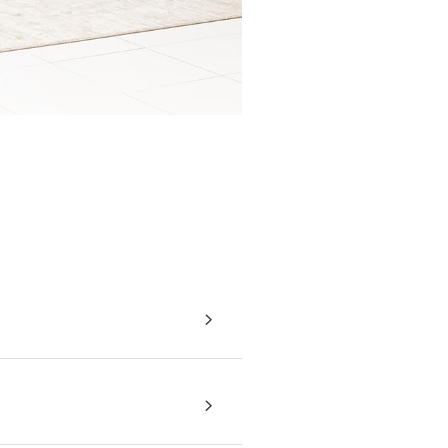
があるため、見る角度により異
カラーリングはお部屋に馴染み
に優れた繊維を採用していま