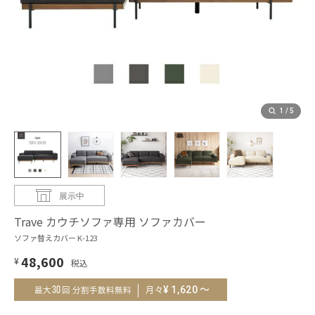
1
/
5
展示中
Trave カウチソファ専用 ソファカバー
ソファ替えカバー K-123
48,600
¥
～
¥
1,620
30
月々
最大
回 分割手数料無料