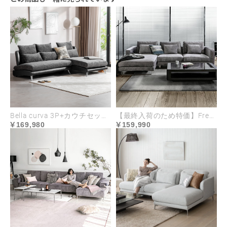
洗い替えはもちろん
Bella curva 3P+カウチセット コンパクト／レギュラー／ラージ
【最終入荷のため特価】Fresto ファブリックタイプ
スタイルチェンジも気軽に
169,980
159,990
木枠を取り外してから座面と肘掛けを取り外し、接
着テープをはがすことでカバーの取り外しができま
す。本体と背面のカバーは一体型になっており、食
い込み部分の端で繋がっているため、一気に着脱可
能です。お子様やペットがいるご家庭でも安心して
使用でき、模様替えも気軽に行うことができます。