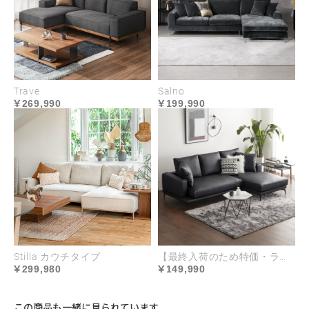
Trave
Salno
269,990
199,990
Stilla カウチタイプ
【最終入荷のため特価・ラスト2台】Cremona EPUレザータイプ｜オットマン別売
299,980
149,990
この商品も一緒に見られています