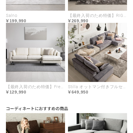
なく洗濯後に、ソファーカバーが装着できなく
Salno
【最終入荷のため特価】RIGNO
なる心配がありません。また、色落ちや毛羽立
199,990
269,990
ちを最小限に抑えることができます。
【最終入荷のため特価】Fresto レザータイプ
Stilla オットマン付きフルセット
129,990
649,950
コーディネートにおすすめの商品