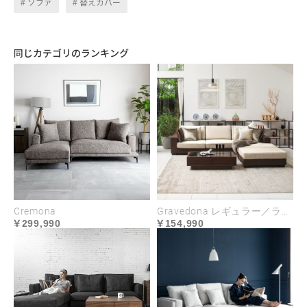
ソファ
替えカバー
レーンな印象でありながら、品の良い風合い
を感じられます。カラーリングはお部屋に馴
染みやすい落ち着いた色味を厳選し、しわに
同じカテゴリのランキング
なりにくく耐久性に優れた生地を採用してい
ます。
USABILITY
Cremona
Gravedona レギュラー／ラージサイズ
299,990
154,990