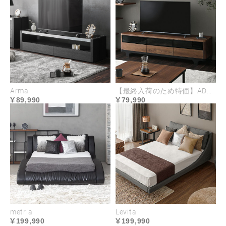
Arma
【最終入荷のため特価】ADORA
89,990
79,990
metria
Levita
199,990
199,990