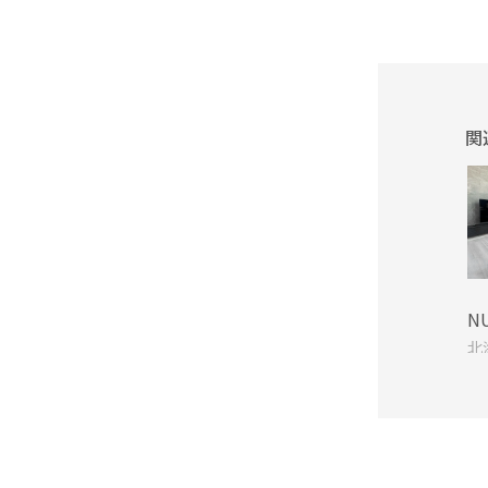
関
N
北