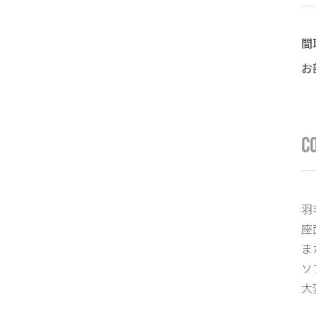
間
お
C
羽
座
ま
ソ
大