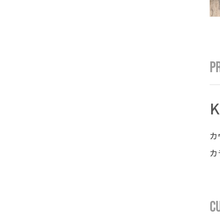
P
K
カ
カ
C