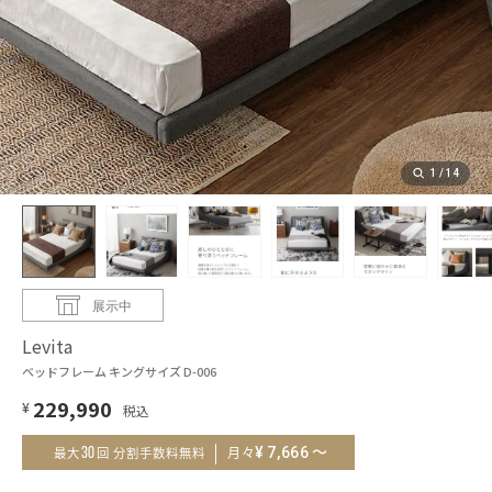
1
/
14
展示中
Levita
ベッドフレーム キングサイズ D-006
229,990
¥
～
¥
7,666
30
月々
最大
回 分割手数料無料