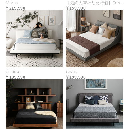
Marsu
【最終入荷のため特価】Canoa
219,990
159,990
KUURA
Levita
199,990
199,990