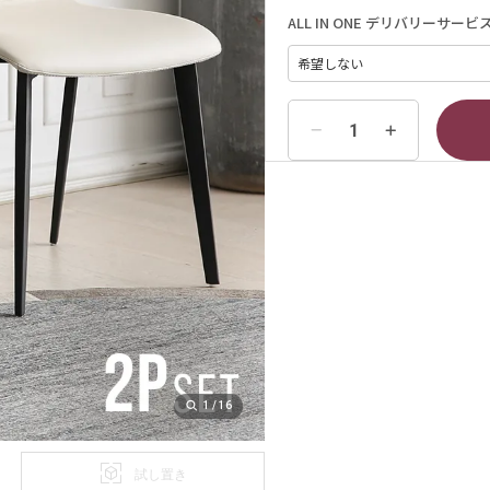
ALL IN ONE デリバリーサービ
1
/
16
試し置き