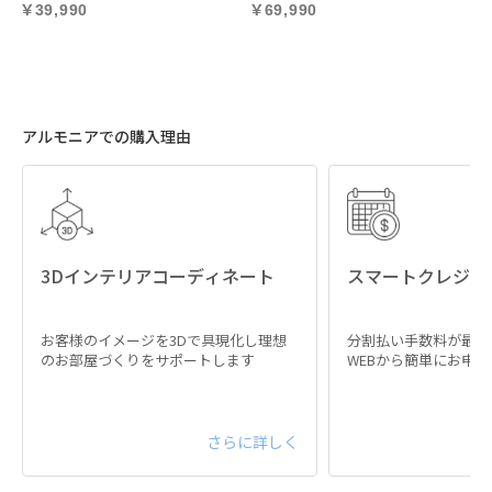
つEPUレザーを採用。摩擦や傷に強く、優れた耐久
39,990
69,990
性を誇ります。
アルモニアでの購入理由
3Dインテリアコーディネート
スマートクレジッ
防カビ・抗菌加工で常
高い強度で支えるスチ
に清潔
ール
お客様のイメージを3Dで具現化し理想
分割払い手数料が最大
のお部屋づくりをサポートします
WEBから簡単にお申
防カビ・抗菌加工を施す
脚部には耐久性の高いス
事で日常のケアを容易
チールを採用。体重をし
に。水ぶきもできるた
っかりと支える強度で、
め、常に清潔に保つこと
優れた安定感をもたらし
さらに詳しく
が可能です。
ます。