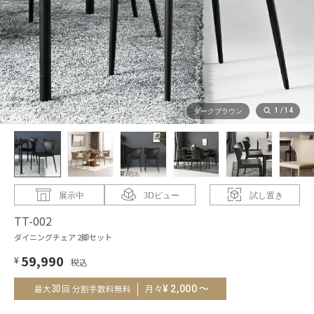
1
/
14
ダークブラウン
展示中
3Dビュー
試し置き
TT-002
ダイニングチェア 2脚セット
59,990
¥
～
¥
2,000
30
月々
最大
回 分割手数料無料