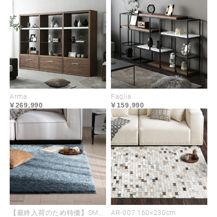
Arma
Faglia
269,990
159,990
ダイニングに相応しい高耐久レザー
座面には本革さながらの上質な風合いと柔軟性をも
【最終入荷のため特価】SME-06 200×200cm
AR-007 160×230cm