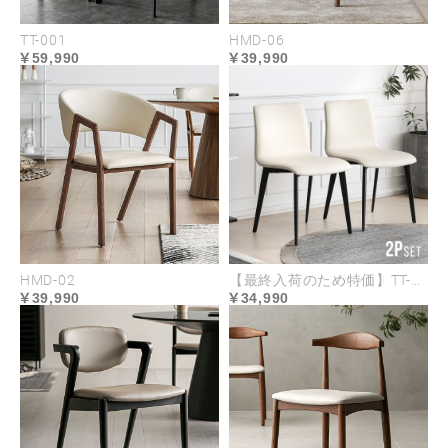
TT-001
HMD-06
柔らかにラウンドする背もたれ
59,990
39,990
後方へと柔らかなカーブを描き、身体にフィットす
るようデザインされた独創的なフォルムの背もた
れ。安定して背中を支える高さ設計で座り疲れしに
くい掛け心地です。
HMD-02
【最終入荷のため特価】TT-003
39,990
34,990