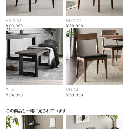
HMD-03
HMD-01
ゆったりとした広さと奥行きで腰掛けられる座面
69,990
59,990
と、しっかりとした弾力で体全体をソフトに支える
ウレタンクッション。 座姿勢をサポートし、快適で
優雅な食卓シーンを愉しむことができます。
床へのダメージを防ぐ
保護パ
Equo
HN-24
34,990
59,990
ーツ
この商品も一緒に見られています
脚裏には、脚部が直接フロアにつかな
いよう保護パーツを施しています。フ
ロアのダメージと脚部の劣化を軽減し