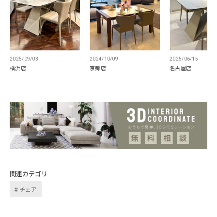
しなやかな風合いと摩擦や傷に強く耐水性に
優れたEPUレザーを使用した贅沢な逸品。身
体を包み込むような曲線が上質な安らぎを生
み出します。
2025/09/03
2024/10/09
2025/06/15
横浜店
京都店
名古屋店
関連カテゴリ
チェア