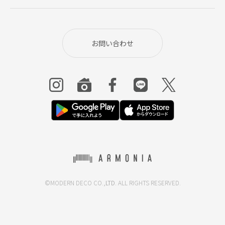
お問い合わせ
©MODERN DECO CO.,
LTD
. ALL RIGHTS RESERVED.