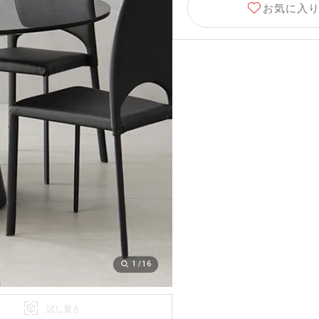
1
/
16
試し置き