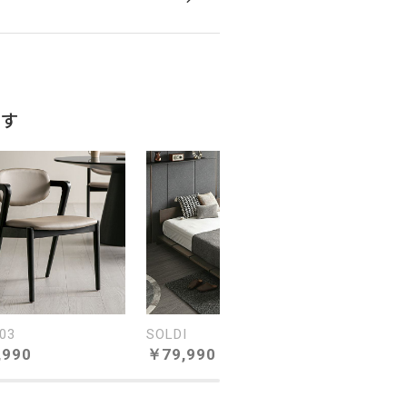
たモダンデザイン
ます
活かしたダイニングテーブル。
感を最大限に活かしながら洗練
03
SOLDI
TT-002
,990
79,990
59,990