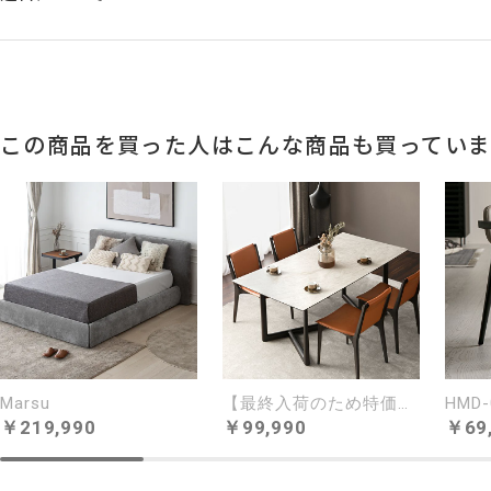
天然木の美しさと、豊かな風合いを活かし
この商品を買った人はこんな商品も買ってい
木がつくり出すナチュラルな雰囲気と、天然木の味わいを
天板と脚の絶妙なバランスで構成されたフォルムは、素材
感の漂うデザインです。
Marsu
【最終入荷のため特価】Ramo
HMD-
219,990
99,990
69