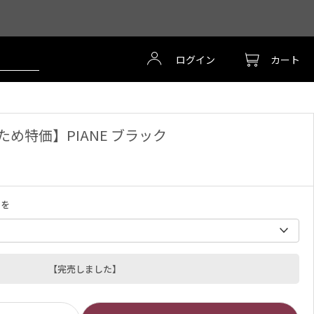
ログイン
カート
め特価】PIANE ブラック
ス
を
【完売しました】