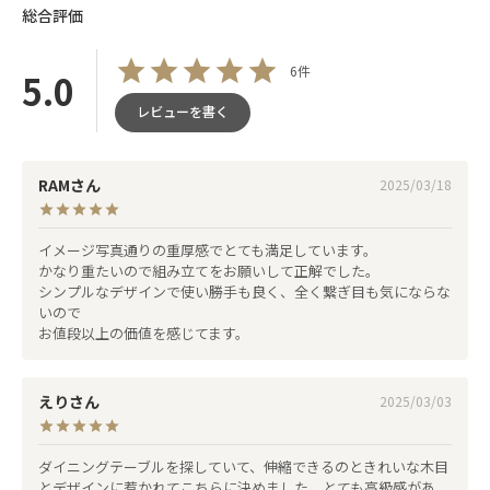
イニング
総合評価
6件
5.0
ライフシーンに応じて卓上スペースを拡張で
レビューを書く
きる伸縮天板構造。フレキシブルな機能性で
空間にゆとりをもたらします。木目の美しい
フラット天板と重厚感のある脚が調和し、よ
RAM
2025/03/18
り洗練されたモダンリビング空間を演出しま
す。
イメージ写真通りの重厚感でとても満足しています。

かなり重たいので組み立てをお願いして正解でした。

シンプルなデザインで使い勝手も良く、全く繋ぎ目も気にならな
いので

お値段以上の価値を感じてます。
えり
2025/03/03
ダイニングテーブルを探していて、伸縮できるのときれいな木目
とデザインに惹かれてこちらに決めました。とても高級感があ