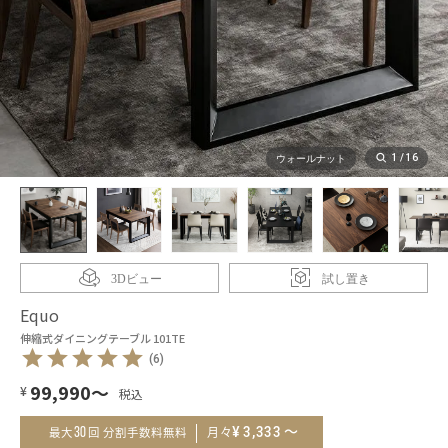
1
/
16
ウォールナット
3Dビュー
試し置き
Equo
伸縮式ダイニングテーブル 101TE
(6)
99,990
～
¥
～
¥
3,333
30
月々
最大
回 分割手数料無料