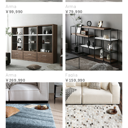
Arma
Arma
99,990
79,990
均一で上品な木目のオーク材
端正な木目は繊細で美しく、凹凸のある手触りはオ
ーク材ならではの味わいのある質感です。艶のある
木肌は光の加減で変わり、豊かな表情を楽しめま
す。
Arma
Faglia
269,990
159,990
木肌を惹き立てるオープ
傷に強い厚手の突板