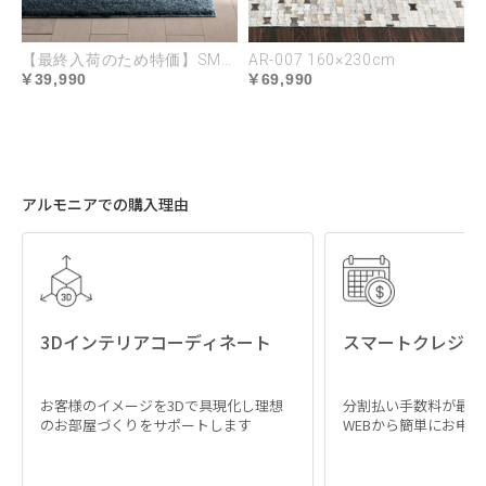
ン塗装
【最終入荷のため特価】SME-06 200×200cm
AR-007 160×230cm
表面はオープン塗装でコ
一般的な突板より厚手の
39,990
69,990
ーティング。汚れや傷を
0.5mm厚を使用。表面の
防ぎながら、木材の持つ
擦れや破損に強く、木目
風合いや質感を活かすよ
本来の美しさも感じられ
うに仕上げました。
ます。
アルモニアでの購入理由
3Dインテリアコーディネート
スマートクレジッ
耐久性に優れた高密度
安全基準F★★★★素材
お客様のイメージを3Dで具現化し理想
分割払い手数料が最大
MDF構造
を使用
のお部屋づくりをサポートします
WEBから簡単にお申
天板内部には、密度
建築基準法の規定に基づ
0.72g/cm³の通常よりも高
く最も高い安全基準をク