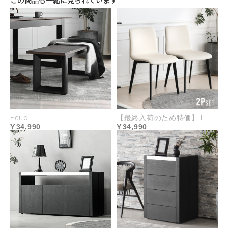
シックな風格のウォールナット材
深みのある紫がかったコントラストを放ち、墨流し
と呼ばれる独特の模様は存在感があります。木目の
きめが細かく、しっとりとした滑らかな質感です。
Equo
【最終入荷のため特価】TT-003
34,990
34,990