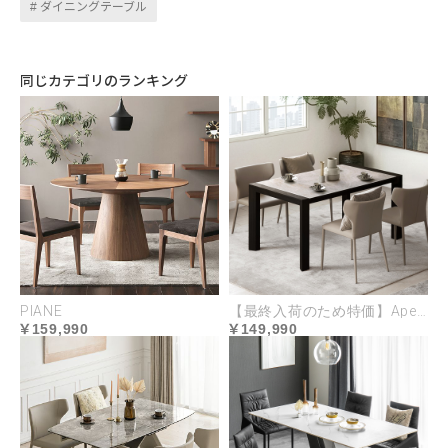
ダイニングテーブル
同じカテゴリのランキング
PIANE
【最終入荷のため特価】Apertura
天板の両サイドを開き、中央部に格納された拡張板
159,990
149,990
を展開するだけで、スムーズに天板スペースを広げ
られるので、必要なときに面倒なく拡張できます。