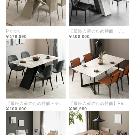
使いやすさを考慮した
安全設
計
Matera
【最終入荷のため特価・チェアセットでさらにお得】Pavia 150/180サイズ
179,990
100,000
伸縮部分を使用しない時に天板を固定
できるストッパー付き。ワンタッチで
固定解除でき、スマートな使い心地で
す。脚裏にはがたつき調整可能なアジャ
スターを備えています。
【最終入荷のため特価・チェアセットでさらにお得】Volta 150サイズ
【最終入荷のため特価】Ramo
100,000
99,990
天板ストッパー
テーブル脚先端