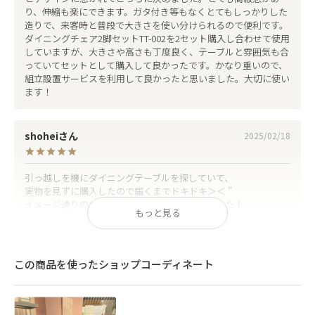
り、伸縮も楽にできます。ガタ付き等もなくとてもしっかりした
造りで、来客時と普段で大きさを使い分けられるので便利です。
ダイニングチェア2脚セットTT-002を2セット購入し合わせて使用
していますが、大きさや高さも丁度良く、テーブルと雰囲気も合
っていてセットとして購入して良かったです。かなり重いので、
組立設置サービスを利用して良かったと思いました。大切に使い
ます！
shohei
2025/02/18
USABILITY
引っ越しを機にダイニングテーブルを探していて、

実物を見ずに購入したので届くまでドキドキ＞＜ ”

イメージ通りのおしゃれなテーブルで大満足でした！

もっと見る
用途に応じて伸縮できるので友人を招いてのホームパーティーも
楽しみです♪
この商品を使ったショップコーディネート