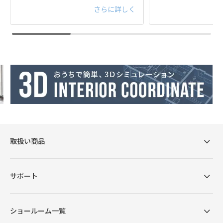
さらに詳しく
密度のMDFを使用。無垢
リア。塗料、接着剤など
材と比べて軽く、反りに
はホルムアルデヒドの発
よる乾燥や割れが起こり
散レベルが最も低いとさ
にくい素材で実用性に優
れる素材を使用していま
れています。
す。
取扱い商品
サポート
ショールーム一覧