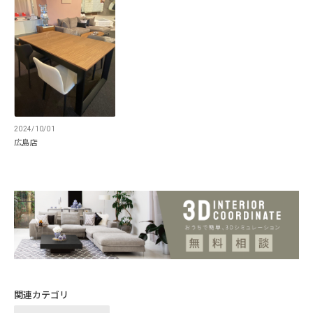
基本サイズ｜W1400/W1600
2024/10/01
広島店
ライフシーンや空間にフィットする
サイズ設計
1台で2通りの天板サイズを叶える伸縮式天板。シー
ンに合わせてワイドに伸長できるので、スタイリン
グの幅が広がります。来客時にも柔軟に対応するこ
とができ、団欒のひとときも思いのままに過ごせま
関連カテゴリ
す。