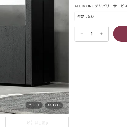
ALL IN ONE デリバリーサービ
ブラック
1
/
16
試し置き