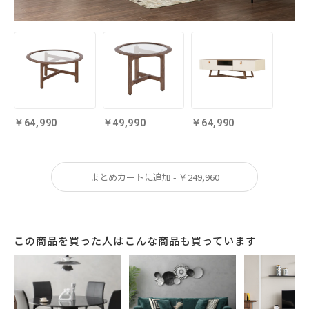
職人の業が光るハンドメイド
熟練の職人が作り上げるハイクオリティラ
グ。手仕事の温かみを感じる風合いと細部へ
のこだわりが結集した逸品です。耐久性にも
64,990
49,990
64,990
優れるので、長く愛用できます。
まとめカートに追加 - ￥249,960
この商品を買った人はこんな商品も買っています