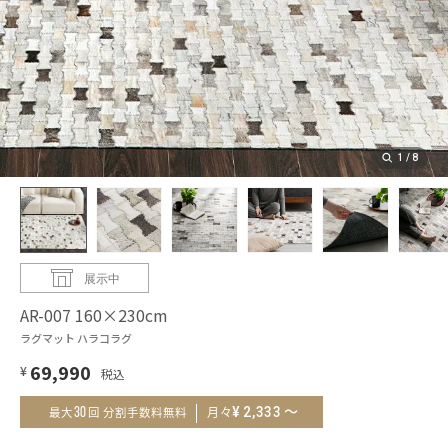
1
/
8
展示中
AR-007 160×230cm
ラグマット ハラコラグ
69,990
¥
～
¥
2,333
30
月々
最大
回 分割手数料無料