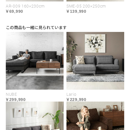
り、独特の風合いを纏い
アダメージや本体の摩耗
AR-009 160×230cm
SME-05 200×250cm
69,990
139,990
ます。
を軽減します。
この商品も一緒に見られています
NUBE
Lario
299,990
229,990