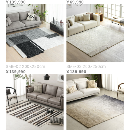
139,990
69,990
用。非常に柔らかく肌理の細かい毛足によ
る、なめらかな肌触りが魅力です。手触りの
良さと、見た目の美しさを兼ね備えた逸品で
す。
SME-02 200×250cm
SME-03 200×250cm
139,990
139,990
高い耐久性を維持する
風合いを深めるエイジ
裏地
ング
経年変化で味わう表情も
裏生地は程よい厚みのフ
天然皮革の特徴。使い込
ァブリックを採用。強度
むことで艶や質感が深ま
を高めるとともに、フロ