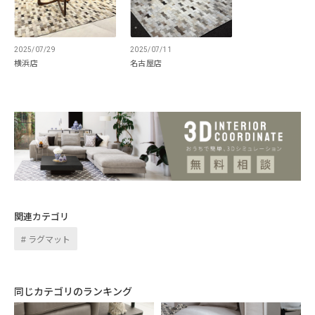
2025/07/29
2025/07/11
横浜店
名古屋店
ひとつひとつ模様が異なる天然皮革
関連カテゴリ
ラグマット
天然皮革だからこそひとつひとつ異なるデザ
イン。天然革が醸し出す繊細なテクスチャー
と唯一無二の存在感を堪能できます。
同じカテゴリのランキング