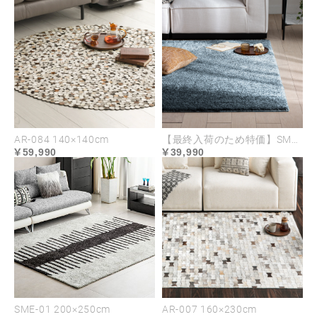
AR-084 140×140cm
【最終入荷のため特価】SME-06 200×200cm
59,990
39,990
なめらかな肌触りのファーレザー
SME-01 200×250cm
AR-007 160×230cm
天然皮革の中でも希少なアーボンカーフを使