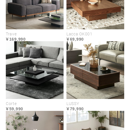
Trave
Lacca OK001
169,990
69,990
Corte
LUSSY
59,990
79,990