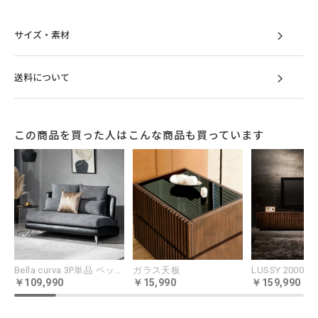
サイズ・素材
送料について
この商品を買った人はこんな商品も買っています
超極厚25㎝が生む抜群の安定感
底付き感を微塵も感じさせない充実の25cm厚
マットレス。大柄な方でも不安なく体を預け
ていただけます。
Bella curva 3P単品 ペット耐久生地 コンパクト／レギュラー／ラージ
ガラス天板
LUSSY 2000
109,990
15,990
159,990