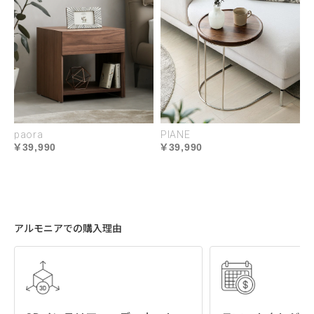
paora
PIANE
39,990
39,990
程よい硬さの高密度ポケットコイル
体重がかかる部分のみ沈むポケットコイルマットレ
アルモニアでの購入理由
スは、コイル密度を高めることで体圧をより細かく
分散できます。
寝床面のコイル線径は中間的な1.8㎜。柔らかさと硬
さのバランスのよい寝心地。一方、負荷がかかりや