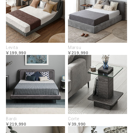
こだわり抜いた多層構造とポケットコイルで
快眠をサポートいたします。
Levita
Marsu
199,990
219,990
POCKET COIL
Bardi
Corte
219,990
39,990