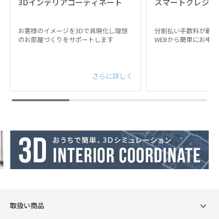
3Dインテリアコーディネート
スマートクレジッ
すい両端（エッジサポート）には太い線径の2.2㎜コ
イルを採用しています。
お客様のイメージを3Dで具現化し理想
分割払い手数料が最大
のお部屋づくりをサポートします
WEBから簡単にお申
寝床面
さらに詳しく
普通
柔らかさと硬さのバランスのとれた反発性
エッジ
硬め
しっかりと体重を支え安定感のある反発性
取扱い商品