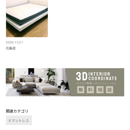
2024/11/21
広島店
ハイエンド仕様の2層ウレタン
関連カテゴリ
3㎝、4㎝と厚手で、密度の異なる2種のウレタ
ンを使用しています。上層は柔らかなウレタ
マットレス