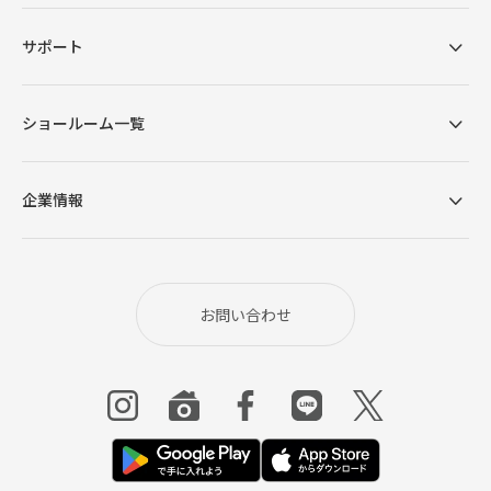
サポート
ショールーム一覧
企業情報
高密度コイルが生むフィット感
お問い合わせ
体形に合わせてコイルが細かく変化するため、体勢
に負担をかけず効率負荷を吸収し、心地良いフィッ
ト感を生み出します。