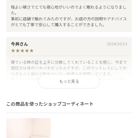
を生み出し、しっかりと体圧を分散します。
程よい硬さでとても寝心地がいいのでよく眠れるようになりまし
た。

事前に店舗で触れてみたのですが、お店の方の説明やアドバイス
がとても丁寧で安心して購入することができました。
今井
2024/10/13
寝ている時の圧を上手に分散してくれていることを感じ、今まで
寝起きは体がバキバキだったんですが、このマットレスにしてか
らきちんと疲れが取れていて、快適さを実感しています。

硬さというか寝心地もちょうど良く、マットレスがへたってきた
もっと見る
という親用にプレゼントをしてしまったほど、とても気に入って
います。
この商品を使ったショップコーディネート