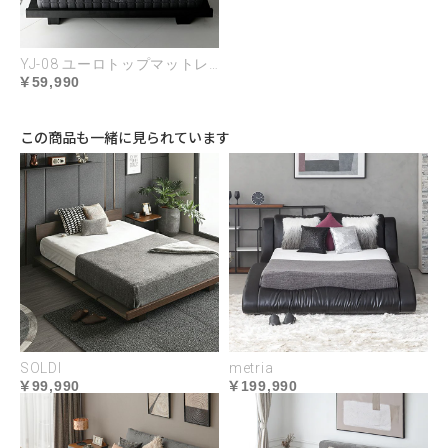
YJ-08 ユーロトップマットレス
SPECIFICATION
59,990
この商品も一緒に見られています
極厚25㎝
9層構造
Wウレタン
SOLDI
metria
99,990
199,990
高密度コイル
エッジサポート
通気性◎