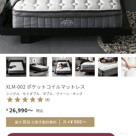
1
/
11
XLM-002 ポケットコイルマットレス
シングル／セミダブル／ダブル／クイーン／キング
(8)
26,990
～
¥
～
¥
900
30
月々
最大
回 分割手数料無料