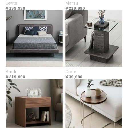
Levita
Marsu
199,990
219,990
Bardi
Corte
219,990
39,990