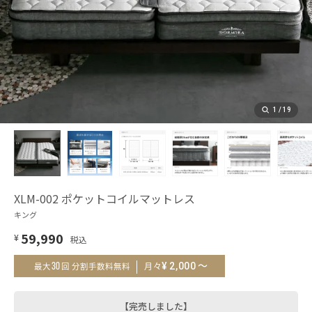
1
/
19
XLM-002 ポケットコイルマットレス
キング
59,990
¥
～
¥
2,000
30
月々
最大
回 分割手数料無料
【完売しました】