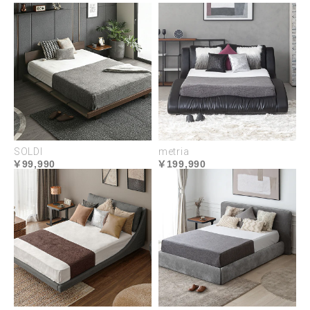
SOLDI
metria
99,990
199,990