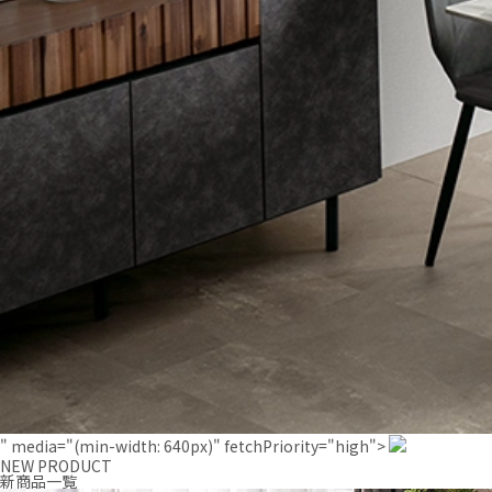
" media="(min-width: 640px)" fetchPriority="high">
NEW PRODUCT
新商品一覧