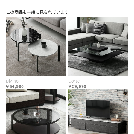
この商品も一緒に見られています
上品な雰囲気のミストグレー、シックさが引き立つ
アッシュグレー、空間を引き締めるブラックが登
Divino
Corte
場。 ナチュラルさとモダンさを併せ持ち、テイスト
64,990
59,990
を選ばず空間に調和します。