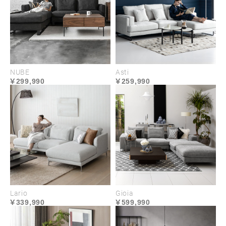
NUBE
Asti
299,990
259,990
主張を抑えた
ディテールデザイン
ボディの圧迫感を軽減する低めのアームはワ
Lario
Gioia
イドなシートを際立たせ、スリムな金属脚は
339,990
599,990
重厚感のあるソファに軽やかさをもたらしま