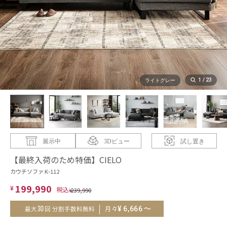
1
/
23
ライトグレー
展示中
3Dビュー
試し置き
【最終入荷のため特価】CIELO
カウチソファ K-112
199,990
¥
¥
239,990
～
¥
6,666
30
月々
最大
回 分割手数料無料