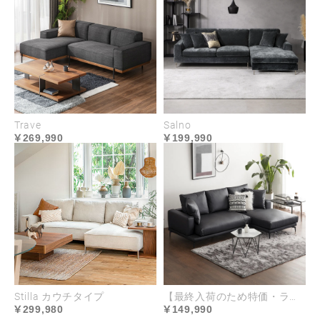
す。主張を抑えつつも全体のバランスが取れ
たデザインであらゆるインテリアに調和しま
す。
Trave
Salno
269,990
199,990
NEW COLOR
新色登場
ミストグレー＆アッシュグレー＆ブ
ラック
Stilla カウチタイプ
【最終入荷のため特価・ラスト2台】Cremona EPUレザータイプ｜オットマン別売
299,980
149,990