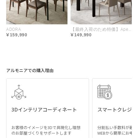
心身が満たされる
ハイクラスな座り心地
ADORA
【最終入荷のため特価】Apertura
心やすらぐ座り心地を叶えるのは、全身を受け止め
159,990
149,990
るワイドシートと、適度な弾力で身体にフィットす
る多層構造クッション。座面は、安定感を保ち長時
間でも疲れにくい、程よく沈み込みのある立ち座り
しやすい硬さです。
アルモニアでの購入理由
座面
普通
3Dインテリアコーディネート
スマートクレジッ
沈み込みと弾力のバランスに優れた座り心地
お客様のイメージを3Dで具現化し理想
分割払い手数料が最大
のお部屋づくりをサポートします
WEBから簡単にお申