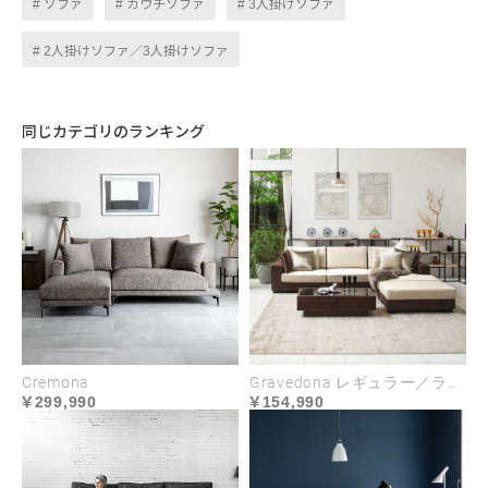
ソファ
カウチソファ
3人掛けソファ
部屋の中央に置けばパーテーションするよう
なレイアウトにも対応。
2人掛けソファ／3人掛けソファ
同じカテゴリのランキング
Cremona
Gravedona レギュラー／ラージサイズ
299,990
154,990