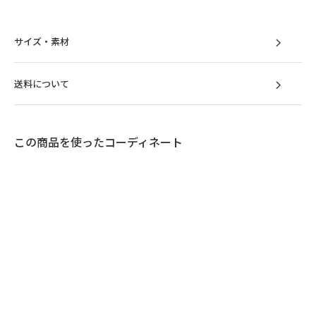
サイズ・素材
送料について
この商品を使ったコーディネート
時を経ても色褪せない
シンプルデザイン
柔らかなフォルムにシャープな脚部が映える
モダンなソファ。シンプルだからこそ永く愛
されるタイムレスな設計です。どこから眺め