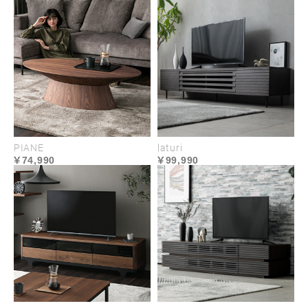
包まれるように柔らかく
安定感のあるクッション性
座面は、表層に柔らかなフェザーと弾力あるシリコ
ンフィルを混合したソフトなクッション、下層に高
密度ウレタンと2つの中密度ウレタンの3層を重ね、
PIANE
laturi
74,990
99,990
しっかりと体圧を分散するよう構成されています。
背面にもフェザーとシリコンフィルをたっぷり詰め
込むことで、見た目にも柔らかな立体的フォルムを
造り、包み込まれるような弾力のある座り心地をも
たらします。