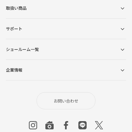
取扱い商品
サポート
ショールーム一覧
上質な風合いを醸す
企業情報
ファブリック
きめ細やかに織り込まれた繊細な素材が存在感を引
お問い合わせ
き立てる、気品のあるテクスチャー。座り心地を高
めるしっかりとした厚みと、肌なじみのよい柔らか
な質感の生地を採用しました。お部屋に馴染みやす
い厳選されたカラーリングが高級感のある仕上がり