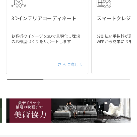
3Dインテリアコーディネート
スマートクレジッ
リラクゼーションのために
お客様のイメージを3Dで具現化し理想
分割払い手数料が最大
計算されたサイズ設計
のお部屋づくりをサポートします
WEBから簡単にお申
広さを堪能できるワイドな座面と奥行きは、ゆった
さらに詳しく
りとリラックススペースを確保し、深いやすらぎを
生みます。背もたれは肩まで支えるハイバックのよ
うな、優しく全身を包み込むボリューム感。くつろ
ぎの姿勢をサポートし、長時間座っていても疲れに
くい快適性を実現しました。