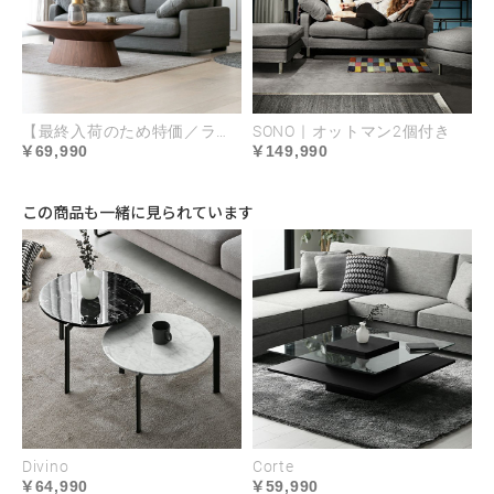
腕を預けやすい高さ、小物を置きやすい幅に計算さ
【最終入荷のため特価／ラスト1台】Miulu
SONO｜オットマン2個付き
69,990
149,990
れたアームレスト。また、ふっくらと包み込むよう
な心地のサブクッションが2つ付属しており、リラク
この商品も一緒に見られています
ゼーションの質を高めるこだわりが細部に宿されて
います。
Divino
Corte
64,990
59,990