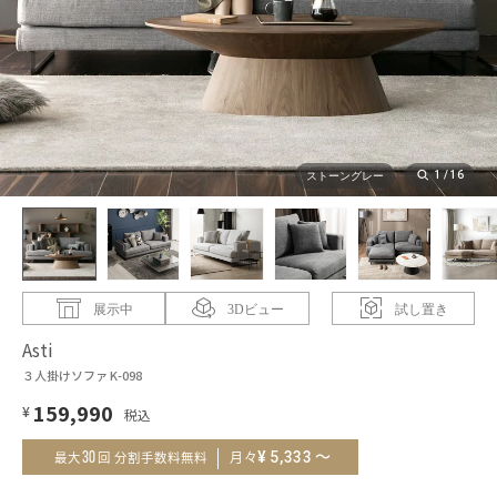
1
/
16
ストーングレー
展示中
3Dビュー
試し置き
Asti
３人掛けソファ K-098
159,990
¥
～
¥
5,333
30
月々
最大
回 分割手数料無料