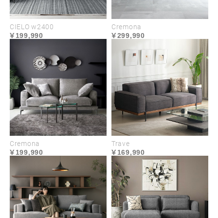
CIELO w2400
Cremona
199,990
299,990
深いくつろぎへ誘う
ハイクラスな座り心地
全身をホールドするワイドなシートと、フェザーと
Cremona
Trave
199,990
169,990
ウレタンの多層構造クッションでじわりと沈み込む
極上の座り心地を実現。座面は柔らかさと弾力性の
ベストバランスで、底付き感がなく長時間でも疲れ
にくい設計です。