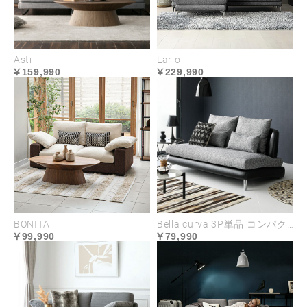
座面
普通
Asti
Lario
159,990
229,990
沈み込みと弾力のバランスに優れた座り心地
背面
普通
沈み込みと弾力のバランスに優れた座り心地
BONITA
Bella curva 3P単品 コンパクト／レギュラー／ラージ
99,990
79,990