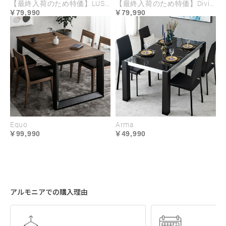
コーナー｜右配置
【最終入荷のため特価】LUSSY
【最終入荷のため特価】Divino
79,990
79,990
左右どちらにも配置できる
コーナー
1台で右コーナー・左コーナーの両スタイルに対
応。シートを90度回転させることでレイアウト変更
Equo
Arma
99,990
49,990
ができ、間取りの変化にも柔軟に対応します。
アルモニアでの購入理由