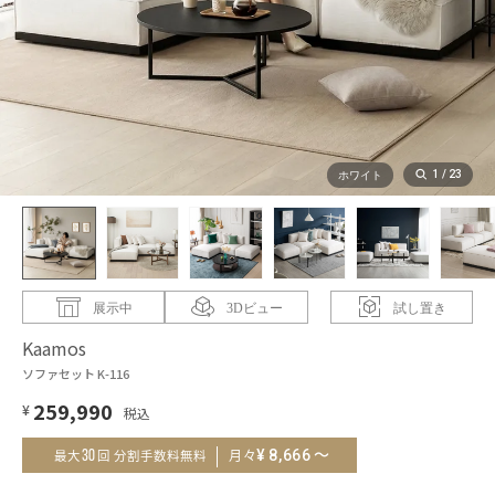
1
/
23
ホワイト
展示中
3Dビュー
試し置き
Kaamos
ソファセット K-116
259,990
¥
～
¥
8,666
30
月々
最大
回 分割手数料無料