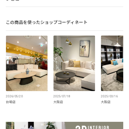
この商品を使ったショップコーディネート
弾むようなフォルムと、
ゆとりのロースタイル
ブロック形状にパイピングを施すことでボデ
2026/05/20
2025/07/18
2025/03/16
台場店
大阪店
大阪店
ィのエッジを際立たせ、弾むような座面フォ
ルムに仕上げました。贅沢なボリューム感が
ありながら、お部屋の中心に配置しても視界