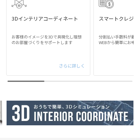
3Dインテリアコーディネート
スマートクレジッ
お客様のイメージを3Dで具現化し理想
分割払い手数料が最大
のお部屋づくりをサポートします
WEBから簡単にお申
さらに詳しく
心地よさを追求した
快適設計
最大幅2470mmと横になっても脚を伸ばせるワイド
サイズ。座面奥行きも十分なゆとりがあるため、胡
坐をかいたり寝転んだ姿勢でも、しっかりと体を収
めることができます。