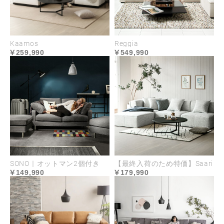
普通
沈み込みと弾力のバランスに優れた座り心地
Kaamos
Reggia
259,990
549,990
背面
普通
沈み込みと弾力のバランスに優れた座り心地
SONO｜オットマン2個付き
【最終入荷のため特価】Saari
USABILITY
149,990
179,990