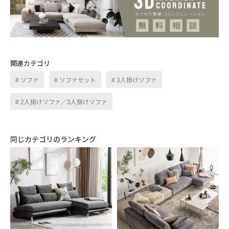
を遮らない低重心フォルムで、空間を広く見
せてくれます。
関連カテゴリ
COMFORT
ソファ
ソファセット
3人掛けソファ
2人掛けソファ／3人掛けソファ
同じカテゴリのランキング