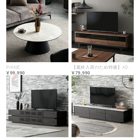
独立した4つのシートは、それぞれ切り離して使用
可能。「L字型」「ストレート型」「2人掛け＋オッ
トマン」など、空間に合わせてスタイルを自在にカ
スタマイズできます。来客時にも手軽に組み替えら
れる、フレキシブルな機能性が魅力です。
PIANE
【最終入荷のため特価】ADORA
99,990
79,990