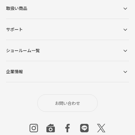
取扱い商品
サポート
ショールーム一覧
企業情報
フラットな形状のアームレストは、リモコンなども
手元に置ける安定感。上部までウレタンを重ねるこ
とで、どの角度でも肌当たりのよいクッション性を
実現しています。圧迫感を抑えるローデザインであ
お問い合わせ
りながら、姿勢をしっかりとサポートする肘高に設
計しました。