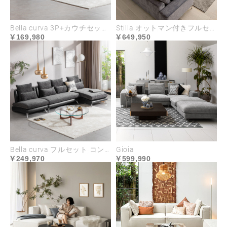
Bella curva 3P+カウチセット コンパクト／レギュラー／ラージ
Stilla オットマン付きフルセット
169,980
649,950
深いくつろぎへ誘う
ハイクラスな座り心地
心やすらぐ座り心地を叶えるのは、全身を受け止め
るワイドシートと、適度な弾力で身体にフィットす
る多層構造クッション。 座面は、安定感を保ち長時
Bella curva フルセット コンパクト／レギュラー／ラージ
Gioia
間でも疲れにくい、程よく沈み込みのある立ち座り
249,970
599,990
しやすい硬さです。
座面