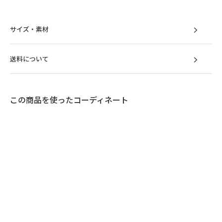
サイズ・素材
送料について
この商品を使ったコーディネート
住空間にフィットする
ユニット式デザイン
4つのピースで構成される、計算されたプロポ
ーションのユニットソファ。L字型や対面型な
ど自在にレイアウトでき、コンパクトなリビ
ングから開放的なラウンジスタイルまで、幅