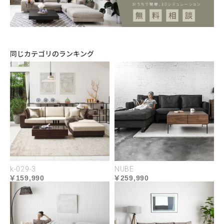
開放的な住空間を演出する
同じカテゴリのランキング
プロダクト
あらゆるパターンを想定して設計されたプロ
ダクトデザイン。触れる部分にのみ丸みを持
たせたアームレストは、角度をつけることで
座面上の圧迫感が軽減されより広々とした印
象に。フレーム型のスチールレッグは浮遊感
を演出し、マットなブラックカラーが全体を
k-029-3
NUBE
159,990
259,990
引き締めシャープな印象を与えます。