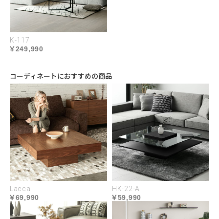
K-117
249,990
コーディネートにおすすめの商品
座面
やや硬め
ほどよい弾力で座り疲れの少ない座り心地
背面
Lacca
HK-22-A
69,990
59,990
やや硬め