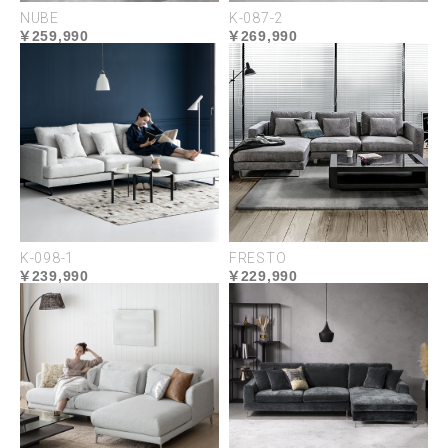
NUBE
K-087-2
259,990
269,990
K-098-1
FRESTO
239,990
229,990
2種類の素材から選べる、
自分に合った座り心地
異なる密度のウレタンが多重積層された安定感のあ
る座り心地のウレタンフォームと、包まれるような