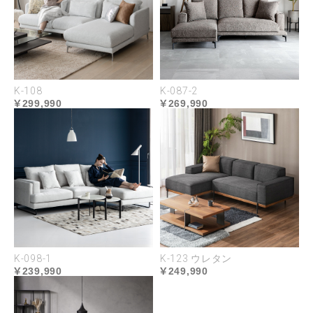
NEW COLOR
K-108
K-087-2
299,990
269,990
ペット対応の
新生地タイプが登場
K-098-1
K-123 ウレタン
239,990
249,990