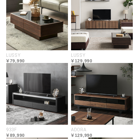
ほどよい弾力で座り疲れの少ない座り心地
柔らかく身体に
LUSSY
LUSSY
フィットするフェザー
79,990
129,990
包まれるような柔らかさを堪能できるフェ
ザー。身体を優しく受け止める弾力でリラ
ックス感がさらに高まります。
933F
ADORA
89,990
129,990