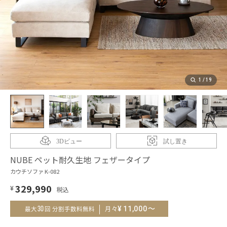
1
/
19
3Dビュー
試し置き
NUBE ペット耐久生地 フェザータイプ
カウチソファ K-082
329,990
¥
～
¥
11,000
30
月々
最大
回 分割手数料無料