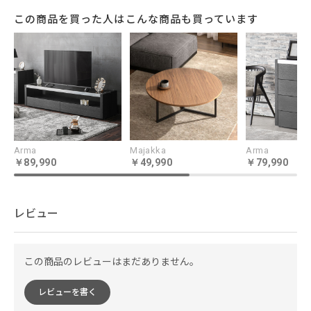
この商品を買った人はこんな商品も買っています
空間に美しく調和する
モダンなスタイル
美しい直線で構成されたモダンなデザイン。
Arma
Majakka
Arma
角を落としたシンプルなフォルムが空間に自
89,990
49,990
79,990
然と溶け込みます。お部屋の中央に置くと、
存在感を醸し出しつつ空間をパーテーション
レビュー
するようなレイアウトにも対応します。
この商品のレビューはまだありません。
レビューを書く