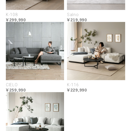
柔らかさでリラックス感がさらに高まるフェザー
の、2つの素材から選べる座面クッション。自分好み
K-108
Salno
の座り心地が最高のくつろぎを造りだします。
299,990
219,990
程よい弾力を生む
ウレタンフォーム
適度な弾力を生むウレタンフォーム。密度
CIELO
K-116
が違うウレタンを多層構造にすることで程
259,990
229,990
よく沈み込む快適な座り心地を実現しまし
た。