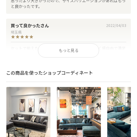
思ったより大きかったので、サイズバリエーションがあればもっ
と良かったです。
買って良かった
2022/04/03
埼玉県
セットで揃えたいから，けっこう大きいです、置く場自由で満足
もっと見る
です
この商品を使ったショップコーディネート