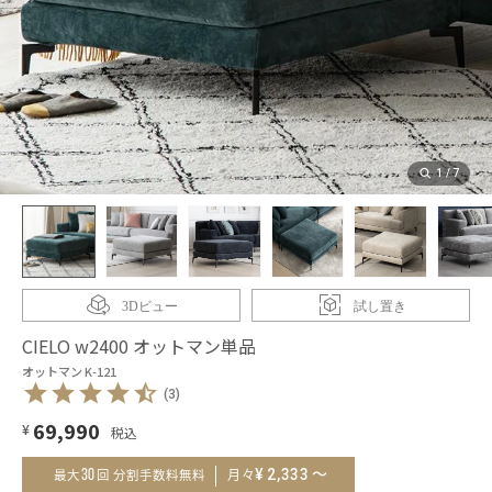
1
/
7
3Dビュー
試し置き
CIELO w2400 オットマン単品
オットマン K-121
(3)
69,990
¥
～
¥
2,333
30
月々
最大
回 分割手数料無料