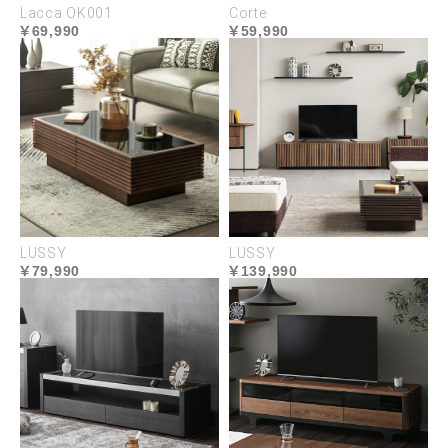
Lacca OK001
Corte
69,990
59,990
LUSSY
LUSSY
79,990
139,990