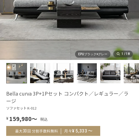
1
/
18
EPUブラック×グレー
Bella curva 3P+1Pセット コンパクト／レギュラー／ラ
ージ
ソファセット K-012
159,980
～
¥
～
¥
5,333
30
月々
最大
回 分割手数料無料