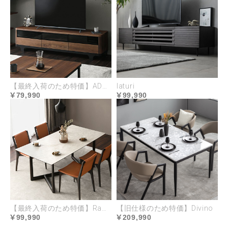
【最終入荷のため特価】ADORA
laturi
清潔をキープできる
79,990
99,990
ハーフカバーリング
座面と背面クッションの取り外しができるハーフカ
バーリング。ドライクリーニング可能で清潔な状態
をキープ。替えカバーで新品のような美しさとコー
ディネートをより永く楽しめます。
【最終入荷のため特価】Ramo
【旧仕様のため特価】Divino
99,990
209,990