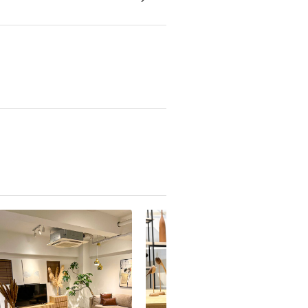
ップ
感で本物の石材のような自然を
す。