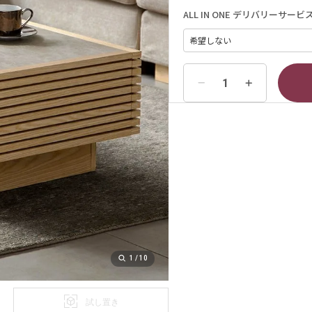
ALL IN ONE デリバリーサービ
1
/
10
試し置き