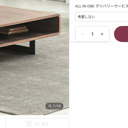
ALL IN ONE デリバリーサービ
1
/
16
試し置き