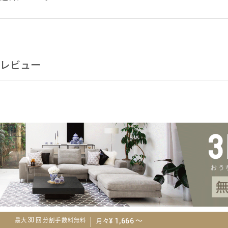
レビュー
暮らしに溶け込む
モダンデザイン
～
30
¥
1,666
最大
回 分割手数料無料
月々
空間に美しく収まるミニマルなシルエット。コーナーに穏