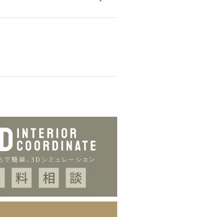
やかなカーブを描いた曲げ木デ