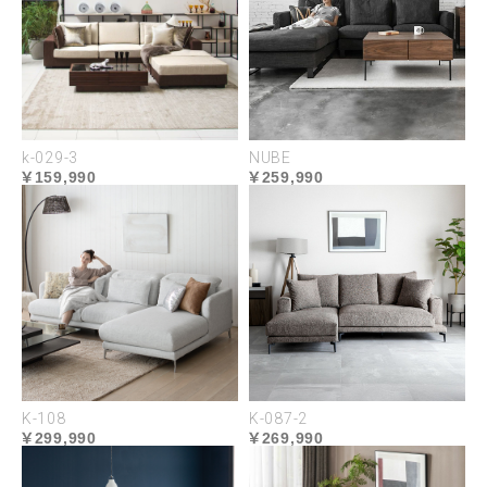
USABILITY
k-029-3
NUBE
159,990
259,990
K-108
K-087-2
299,990
269,990