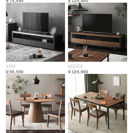
79,990
129,990
木肌は光の加減で変わり、豊かな表情を楽しめま
す。
933F
ADORA
89,990
129,990
木肌を惹き立てるオープ
傷に強い厚手の突板
ン塗装
表面はオープン塗装でコ
一般的な突板より厚手の
ーティング。汚れや傷を
0.5mm厚を使用。表面の
防ぎながら、木材の持つ
擦れや破損に強く、木目
風合いや質感を活かすよ
本来の美しさも感じられ
うに仕上げました。
ます。