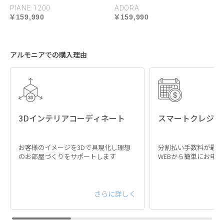
PIANE 1200
ADORA
159,990
159,990
アルモニアでの購入理由
耐久性に優れた高密度
安全基準F★★★★素材
MDF構造
を使用
3Dインテリアコーディネート
スマートクレジッ
天板内部には、密度
建築基準法の規定に基づ
0.72g/cm³の通常よりも高
く最も高い安全基準をク
お客様のイメージを3Dで具現化し理想
分割払い手数料が最大
密度のMDFを使用。無垢
リア。塗料、接着剤など
のお部屋づくりをサポートします
WEBから簡単にお申
材と比べて軽く、反りに
はホルムアルデヒドの発
よる乾燥や割れが起こり
散レベルが最も低いとさ
にくい素材で実用性に優
れる素材を使用していま
れています。
す。
さらに詳しく