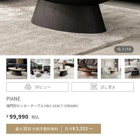
1
/
16
3Dビュー
試し置き
PIANE
楕円形センターテーブル HBC-019CT-CERAMIC
99,990
¥
～
¥
3,333
30
月々
最大
回 分割手数料無料