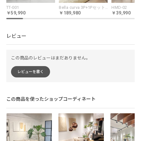
TT-001
Bella curva 3P+1Pセット ペット耐久生地 コンパクト／レギュラー／ラージ
HMD-02
59,990
189,980
39,990
レビュー
美しい木目を堪能できるローテーブ
ル
この商品のレビューはまだありません。
レビューを書く
繊細なマーブル模様が目を引くセラミックと
木目の美しさが際立つ天然木の味わいを活か
した2種類の天板に、存在感と安定感のあるシ
この商品を使ったショップコーディネート
ングルレッグ。重厚なシルエットが、リビン
グの主役としてふさわしい風格を醸します。