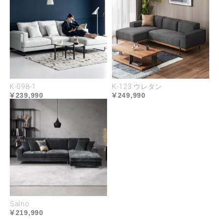
様々な生活シーンに対応するワイド
な天板
ゆったりと使えるワイドなトップ。雑誌やテーブル
ウェアを並べても十分にゆとりがあり、窮屈感があ
りません。団欒やくつろぎのシーンはもちろん、ワ
K-098-1
K-123 ウレタン
ークスペースなど様々な生活シーンに対応します。
239,990
249,990
Salno
219,990