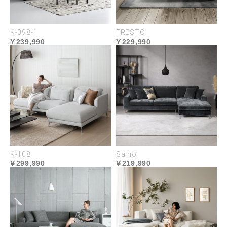
K-098-1
FRESTO
239,990
229,990
永く清潔に使えるセラミック
しっとりとした質感と豊かな風合いが印象的なセラ
K-108
Salno
ミック。熱や傷に強く、高い耐久性があります。汚
299,990
219,990
れが染み込まず、軽く拭くだけできれいになるので
メンテナンスも簡単です。機能性に優れ、日常生活
のあらゆる場面に寄り添います。