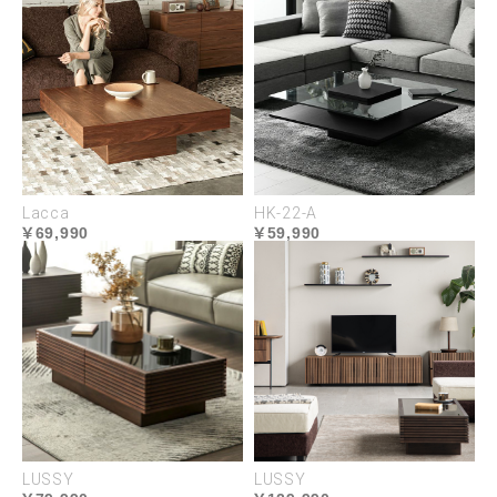
Lacca
HK-22-A
69,990
59,990
均一で上品な木目のオーク材
端正な木目は繊細で美しく、凹凸のある手触りはオ
ーク材ならではの味わいのある質感です。艶のある
LUSSY
LUSSY