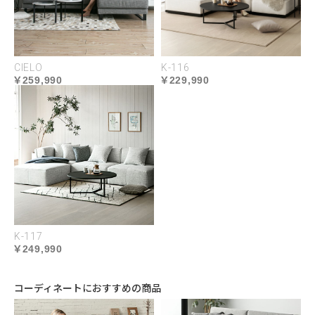
CIELO
K-116
259,990
229,990
シックな風格を醸すウォールナット
材
K-117
249,990
深みのある紫がかったコントラストを放ち、墨流し
コーディネートにおすすめの商品
と呼ばれる独特の模様は存在感があります。木目の
きめが細かく、しっとりとした滑らかな質感です。