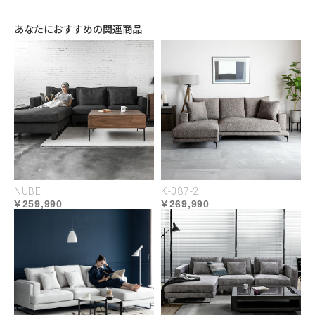
あなたにおすすめの関連商品
ソファとフロアどちらに座っても過ごしやすい高さ
設計。圧迫感を感じさせず空間を広く見せる視覚効
果があります。安定感のあるシングルレッグは、シ
ンプルな佇まいでテーブルトップの存在感を惹きた
てます。
NUBE
K-087-2
259,990
269,990
MATERIAL