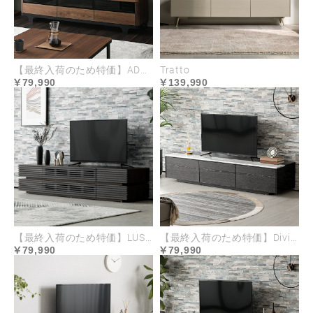
【最終入荷のため特価】ADORA
Tratto
79,990
139,990
木目調の美しさが目を惹く
フロントデザイン
滑らかな木目調が映えるフロントデザイン。
上品な印象の中に温かみを感じられるモダン
なスタイルに仕上げました。
【最終入荷のため特価】LUSSY
【最終入荷のため特価】Divino
79,990
79,990