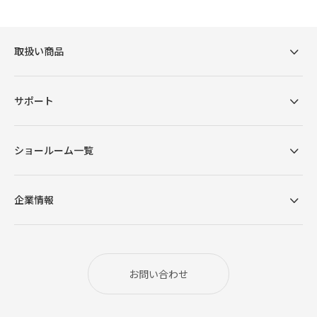
取扱い商品
サポート
ショールーム一覧
企業情報
重厚感を高めるマットな仕上がり
シックでクールな雰囲気のブラックカラー天板。モ
お問い合わせ
ダンで洗練された印象を与え、お部屋に高級感をプ
ラスします。 艶を抑えたマットな質感は空間にも自