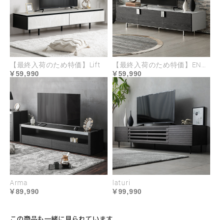
デザインを引き立てる
扉の手がけ加工
フロントデザインを損なわないよう取
【最終入荷のため特価】Lift
【最終入荷のため特価】ENDIO 1800
ってはあえて付けず、扉の上部をカッ
59,990
59,990
トした手がけ加工を施しました。
Arma
laturi
89,990
99,990
この商品も一緒に見られています