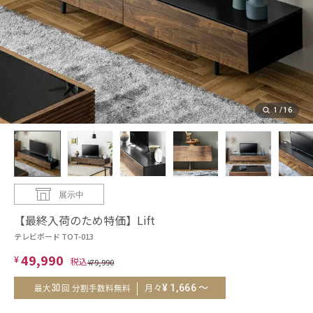
1
/
16
展示中
【最終入荷のため特価】Lift
テレビボード TOT-013
49,990
¥
¥
79,990
～
¥
1,666
30
月々
最大
回 分割手数料無料