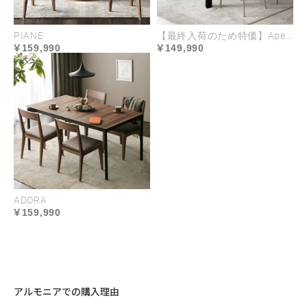
PIANE
【最終入荷のため特価】Apertura
リビングを整然と美しく保つ
159,990
149,990
充実の収納力
すっきり洗練されたリビング空間を叶える、充実の
収納スペース。手前に大きく開くフラップ扉はAV機
器もスマートに収納できます。また、ゆっくり開閉
するソフトダウンステー仕様を採用。扉を開閉する
際のショックを軽減します。
ADORA
159,990
アルモニアでの購入理由