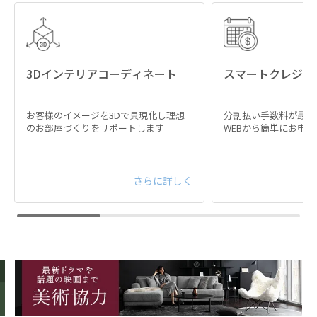
閉めたままでもリモコ
背面も美しいコード収
ン対応可能
納スペース
3Dインテリアコーディネート
スマートクレジッ
フラップ収納の背面には
木目調の扉は赤外線を遮
コード収納スペースを配
らない仕様になっている
置。乱雑になりがちなコ
お客様のイメージを3Dで具現化し理想
分割払い手数料が最大
のお部屋づくりをサポートします
WEBから簡単にお申
ため、閉めたままでもリ
ードを綺麗にまとめて収
モコン操作が可能です。
納できます。
さらに詳しく
MATERIAL