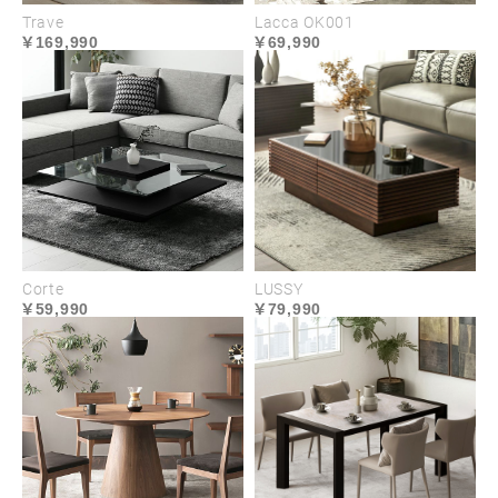
シンプルで低重心のフラットなフォルムは、圧迫感
Trave
Lacca OK001
169,990
69,990
を感じさせず、お部屋を広々と演出します。大型テ
レビを置いてもゆったりとしたサイズ設計で、ディ
スプレイ用の小物やオーディオ機器などを置いても
楽しむこともできます。
Corte
LUSSY
59,990
79,990