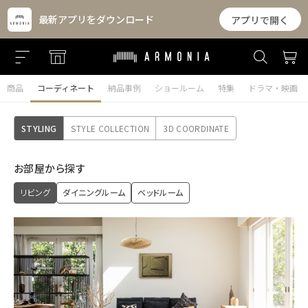
最新アプリをダウンロード
アプリで開く
商品
コーディネート
納品事例
ショールーム
特集
ドラマ・映画
STYLING
STYLE COLLECTION
3D COORDINATE
お部屋から探す
リビング
ダイニングルーム
ベッドルーム