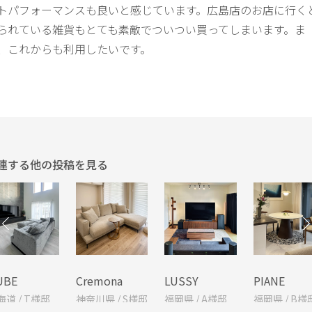
トパフォーマンスも良いと感じています。広島店のお店に行く
られている雑貨もとても素敵でついつい買ってしまいます。ま
、これからも利用したいです。
連する他の投稿を見る
UBE
Cremona
LUSSY
PIANE
海道 / T様邸
神奈川県 / S様邸
福岡県 / A様邸
福岡県 / B様