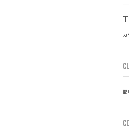
T
カ
C
間
C