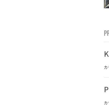
P
K
カ
P
カ