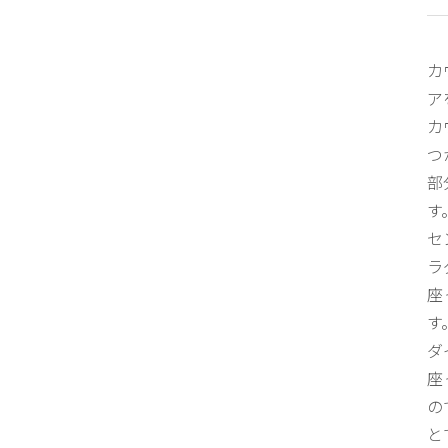
カ
ア
カ
つ
部
す
セ
ラ
座
す
ダ
座
の
と