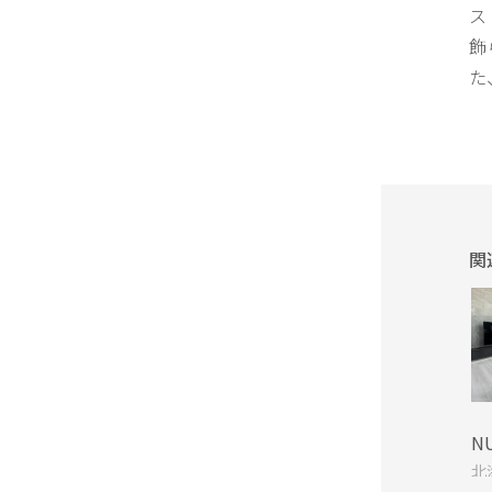
ス
飾
た
関
N
北