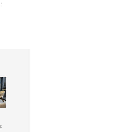
と
Bella curva
k-029-3
NUBE
邸
大阪府 / H様邸
兵庫県 / K様邸
埼玉県 / U様邸