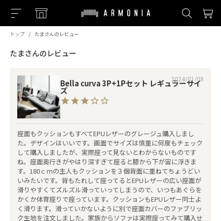
トップ
たまさんのレビュー
たまさんのレビュー
2024/01/08
Bella curva 3P+1Pセット レギュラーサイ
ズ
座面もクッションもすべてEPUレザーのグレージュ購入しまし
た。デザインはいいです。画面でサイズは慎重に何度もチェック
して購入しましたが、実際座って見ないとわからないものです
ね。座面奥行きがやはり深すぎて座ると膝から下が宙に浮きま
す。180ｃｍの主人もクッションを３個背面に重ねてちょうどい
いみたいです。背もたれして座ってるとEPUレザーの広い座面が
滑りやすくてズルズル滑っていってしまうので、いつもあぐらを
かくか体育座りで座っています。クッションもEPUレザー同士よ
く滑ります。滑っていかないように別で座面カバーのファブリッ
ク生地を注文しました。家族からソファは実際座ってみて購入せ