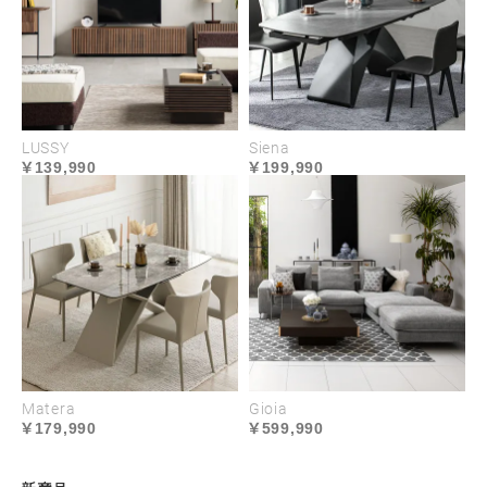
LUSSY
Siena
139,990
199,990
Matera
Gioia
179,990
599,990