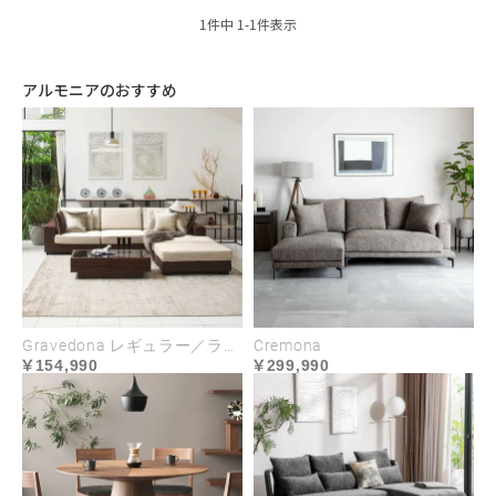
1
件中
1
-
1
件表示
アルモニアのおすすめ
Gravedona レギュラー／ラージサイズ
Cremona
154,990
299,990