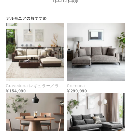
1
件中
1
-
1
件表示
アルモニアのおすすめ
Gravedona レギュラー／ラージサイズ
Cremona
154,990
299,990