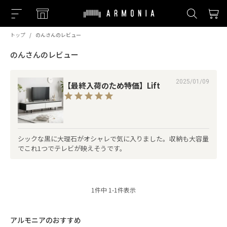
トップ
のんさんのレビュー
のんさんのレビュー
2025/01/09
【最終入荷のため特価】Lift
シックな黒に大理石がオシャレで気に入りました。収納も大容量
でこれ1つでテレビが映えそうです。
1
件中
1
-
1
件表示
アルモニアのおすすめ