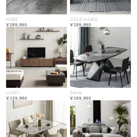
NUBE
CIELO w2400
299,990
199,990
LUSSY
Siena
139,990
199,990