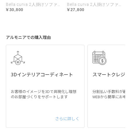
Bella curva 2人掛けソファ専用 ソファカバー EPUレザー ハイランク生地 ラージサイズ
Bella curva 2人掛けソファ専用 ソファカバー EPUレザー ハイランク生地 レギュラーサイズ
30,800
27,800
アルモニアでの購入理由
3Dインテリアコーディネート
スマートクレジッ
お客様のイメージを3Dで具現化し理想
分割払い手数料が最大
のお部屋づくりをサポートします
WEBから簡単にお申
さらに詳しく