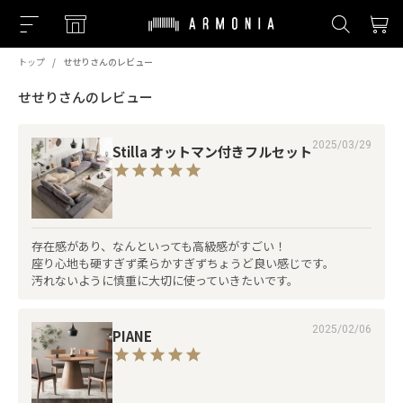
トップ
せせりさんのレビュー
せせりさんのレビュー
2025/03/29
Stilla オットマン付きフルセット
存在感があり、なんといっても高級感がすごい！

座り心地も硬すぎず柔らかすぎずちょうど良い感じです。

汚れないように慎重に大切に使っていきたいです。
2025/02/06
PIANE