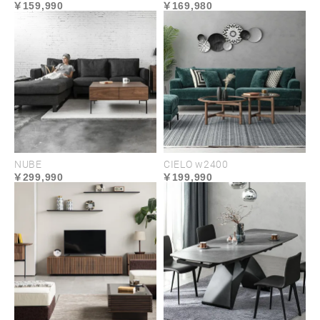
159,990
169,980
NUBE
CIELO w2400
299,990
199,990