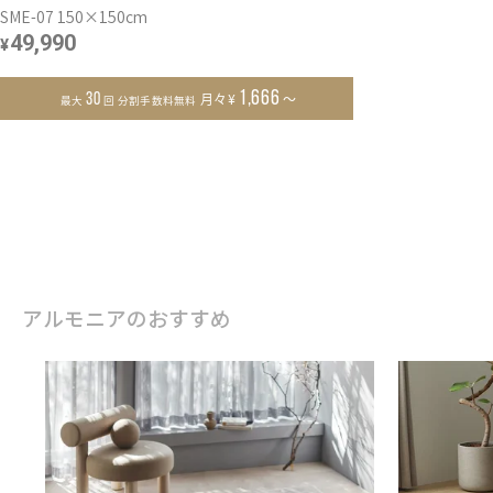
SME-07 150×150cm
49,990
¥
1,666
¥
30
月々
～
最大
回 分割手数料無料
アルモニアのおすすめ