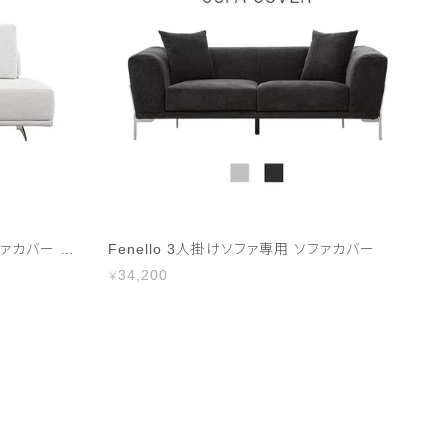
Pangea 2人掛けソファ専用 ソファカバー ハイランク生地
Fenello 3人掛けソファ専用 ソファカバー
P
34,200
5