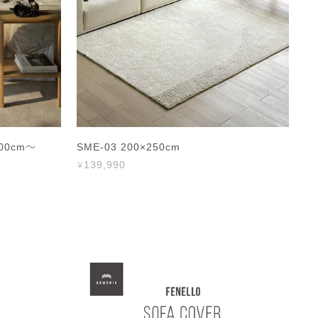
00cm～
SME-03 200×250cm
F
139,990
3