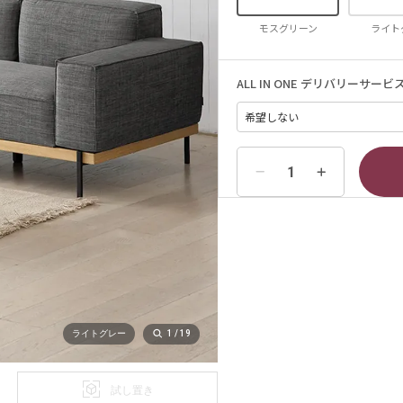
モスグリーン
ライト
ALL IN ONE デリバリーサービ
ライトグレー
1
/
19
試し置き