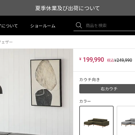
夏季休業及び出荷について
アについて
ショールーム
フェザー
¥
199,990
¥
249,990
カウチ向き
右カウチ
カラー