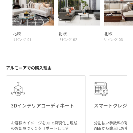
北欧
北欧
北欧
リビング 01
リビング 02
リビング 03
アルモニアでの購入理由
3Dインテリアコーディネート
スマートクレジッ
お客様のイメージを3Dで具現化し理想
分割払い手数料が最大
のお部屋づくりをサポートします
WEBから簡単にお申